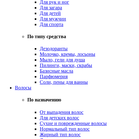
Для рук и ног
Для загара
Для детей
Для мужчин
Для спорта
По типу средства
Дезодоранты
Молочко, кремы, лосьоны
Мыло, гели для душа
Пилинги, маски, скрабы
Базисные масла
Парфюмерия
Соли, пены для ванны
Волосы
По назначению
От выпадения волос
Для детских волос
Сухие и поврежденные волосы
Нормальный тип волос
Жирный тип волос