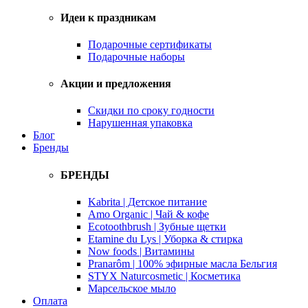
Идеи к праздникам
Подарочные сертификаты
Подарочные наборы
Акции и предложения
Скидки по сроку годности
Нарушенная упаковка
Блог
Бренды
БРЕНДЫ
Kabrita | Детское питание
Amo Organic | Чай & кофе
Ecotoothbrush | Зубные щетки
Etamine du Lys | Уборка & стирка
Now foods | Витамины
Pranarôm | 100% эфирные масла Бельгия
STYX Naturcosmetic | Косметика
Марсельское мыло
Оплата