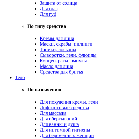
Защита от солнца
Для глаз
Для губ
По типу средства
Кремы для лица
Маски, скрабы, пилинги
Тоники, лосьоны
Сыворотки, гели, флюиды
Концентраты, ампулы
Масло для лица
Средства для бритья
Тело
По назначению
Для похудения кремы, гели
Лифтинговые средства
Для массажа
Для обертываний
Для ванны и душа
Для интимной гигиены
Для беременных женщин