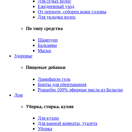
Для седых волос
Ежедневный уход
От перхоти, себореи кожи головы
Для укладки волос
По типу средства
Шампуни
Бальзамы
Маски
Здоровье
Пищевые добавки
Ламифарэн гель
Бинты для обертывания
Pranarôm 100% эфирные масла из Бельгии
Дом
Уборка, стирка, кухня
Для кухни
Для ванной комнаты, туалета
Уборка