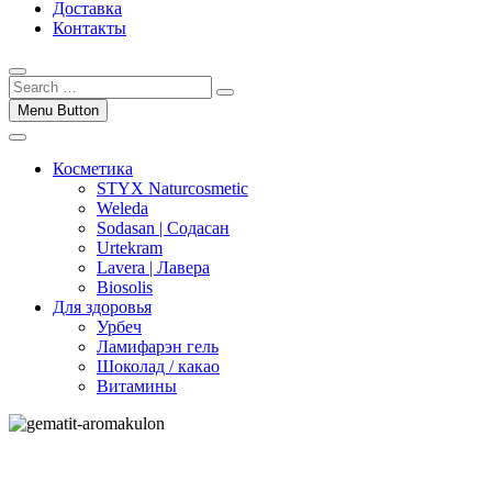
Доставка
Контакты
Menu Button
Косметика
STYX Naturcosmetic
Weleda
Sodasan | Содасан
Urtekram
Lavera | Лавера
Biosolis
Для здоровья
Урбеч
Ламифарэн гель
Шоколад / какао
Витамины