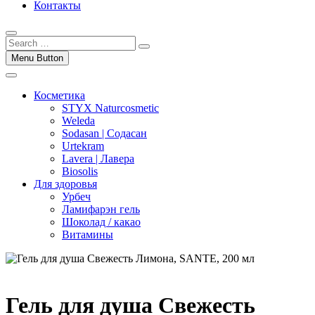
Контакты
Menu Button
Косметика
STYX Naturcosmetic
Weleda
Sodasan | Содасан
Urtekram
Lavera | Лавера
Biosolis
Для здоровья
Урбеч
Ламифарэн гель
Шоколад / какао
Витамины
Гель для душа Свежесть