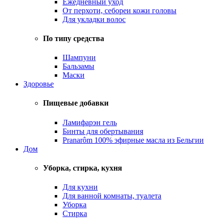
Ежедневный уход
От перхоти, себореи кожи головы
Для укладки волос
По типу средства
Шампуни
Бальзамы
Маски
Здоровье
Пищевые добавки
Ламифарэн гель
Бинты для обертывания
Pranarôm 100% эфирные масла из Бельгии
Дом
Уборка, стирка, кухня
Для кухни
Для ванной комнаты, туалета
Уборка
Стирка