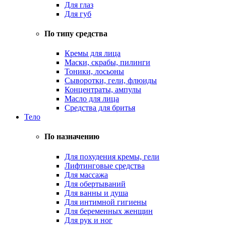
Для глаз
Для губ
По типу средства
Кремы для лица
Маски, скрабы, пилинги
Тоники, лосьоны
Сыворотки, гели, флюиды
Концентраты, ампулы
Масло для лица
Средства для бритья
Тело
По назначению
Для похудения кремы, гели
Лифтинговые средства
Для массажа
Для обертываний
Для ванны и душа
Для интимной гигиены
Для беременных женщин
Для рук и ног