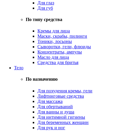
Для глаз
Для губ
По типу средства
Кремы для лица
Маски, скрабы, пилинги
Тоники, лосьоны
Сыворотки, гели, флюиды
Концентраты, ампулы
Масло для лица
Средства для бритья
Тело
По назначению
Для похудения кремы, гели
Лифтинговые средства
Для массажа
Для обертываний
Для ванны и душа
Для интимной гигиены
Для беременных женщин
Для рук и ног