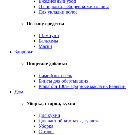
Ежедневный уход
От перхоти, себореи кожи головы
Для укладки волос
По типу средства
Шампуни
Бальзамы
Маски
Здоровье
Пищевые добавки
Ламифарэн гель
Бинты для обертывания
Pranarôm 100% эфирные масла из Бельгии
Дом
Уборка, стирка, кухня
Для кухни
Для ванной комнаты, туалета
Уборка
Стирка