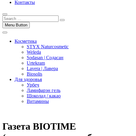
Контакты
Menu Button
Косметика
STYX Naturcosmetic
Weleda
Sodasan | Содасан
Urtekram
Lavera | Лавера
Biosolis
Для здоровья
Урбеч
Ламифарэн гель
Шоколад / какао
Витамины
Газета BIOTIME