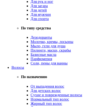
Для рук и ног
Для загара
Для детей
Для мужчин
Для спорта
По типу средства
Дезодоранты
Молочко, кремы, лосьоны
Мыло, гели для душа
Пилинги, маски, скрабы
Базисные масла
Парфюмерия
Соли, пены для ванны
Волосы
По назначению
От выпадения волос
Для детских волос
Сухие и поврежденные волосы
Нормальный тип волос
Жирный тип волос