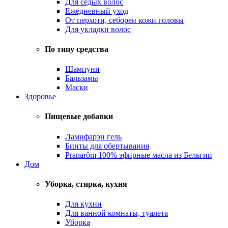
Для седых волос
Ежедневный уход
От перхоти, себореи кожи головы
Для укладки волос
По типу средства
Шампуни
Бальзамы
Маски
Здоровье
Пищевые добавки
Ламифарэн гель
Бинты для обертывания
Pranarôm 100% эфирные масла из Бельгии
Дом
Уборка, стирка, кухня
Для кухни
Для ванной комнаты, туалета
Уборка