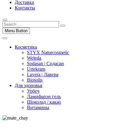
Доставка
Контакты
Menu Button
Косметика
STYX Naturcosmetic
Weleda
Sodasan | Содасан
Urtekram
Lavera | Лавера
Biosolis
Для здоровья
Урбеч
Ламифарэн гель
Шоколад / какао
Витамины