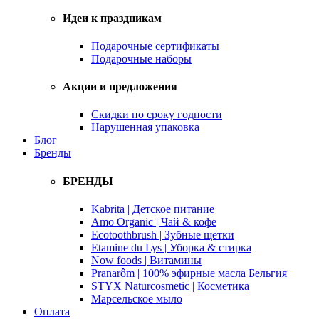
Идеи к праздникам
Подарочные сертификаты
Подарочные наборы
Акции и предложения
Скидки по сроку годности
Нарушенная упаковка
Блог
Бренды
БРЕНДЫ
Kabrita | Детское питание
Amo Organic | Чай & кофе
Ecotoothbrush | Зубные щетки
Etamine du Lys | Уборка & стирка
Now foods | Витамины
Pranarôm | 100% эфирные масла Бельгия
STYX Naturcosmetic | Косметика
Марсельское мыло
Оплата