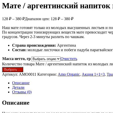
Мате / аргентинский напиток 
128
₽
–
380
₽
Диапазон цен: 128 ₽ – 380 ₽
Наш мате готовят только из молодых высушенных листьев и по
По концентрации тонизирующих веществ мате превосходит черны
градусов. Через 2-3 минуты разлить по чашкам.
Страна происхождения:
Аргентина
Состав:
молодые листочки и побеги падуба парагвайско
Масса нетто, гр
Очистить
Количество товара Мате / аргентинский напиток из молодых ли
Выбрать ...
Артикул:
AMO0011
Категории:
Amo Organic
,
Акция 1+1=3
,
Тра
Описание
Детали
Отзывы (0)
Описание