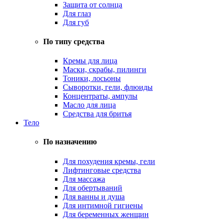
Защита от солнца
Для глаз
Для губ
По типу средства
Кремы для лица
Маски, скрабы, пилинги
Тоники, лосьоны
Сыворотки, гели, флюиды
Концентраты, ампулы
Масло для лица
Средства для бритья
Тело
По назначению
Для похудения кремы, гели
Лифтинговые средства
Для массажа
Для обертываний
Для ванны и душа
Для интимной гигиены
Для беременных женщин