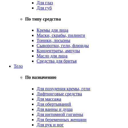
Для глаз
Для губ
По типу средства
Кремы для лица
Маски, скрабы, пилинги
Тоники, лосьоны
Сыворотки, гели, флюиды
Концентраты, ампулы
Масло для лица
Средства для бритья
Тело
По назначению
Для похудения кремы, гели
Лифтинговые средства
Для массажа
Для обертываний
Для ванны и душа
Для интимной гигиены
Для беременных женщин
Для рук и ног