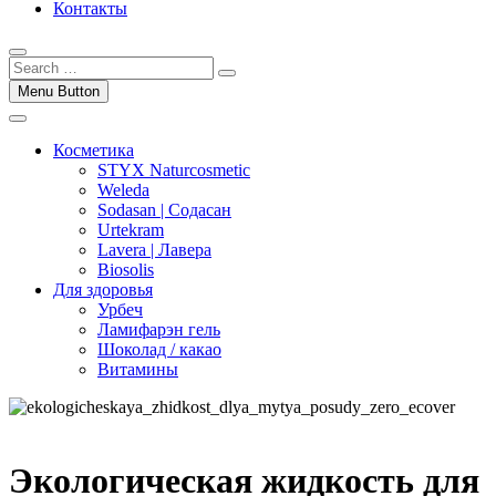
Контакты
Menu Button
Косметика
STYX Naturcosmetic
Weleda
Sodasan | Содасан
Urtekram
Lavera | Лавера
Biosolis
Для здоровья
Урбеч
Ламифарэн гель
Шоколад / какао
Витамины
Экологическая жидкость для