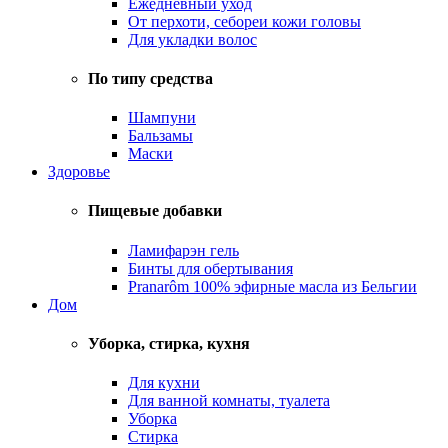
Ежедневный уход
От перхоти, себореи кожи головы
Для укладки волос
По типу средства
Шампуни
Бальзамы
Маски
Здоровье
Пищевые добавки
Ламифарэн гель
Бинты для обертывания
Pranarôm 100% эфирные масла из Бельгии
Дом
Уборка, стирка, кухня
Для кухни
Для ванной комнаты, туалета
Уборка
Стирка