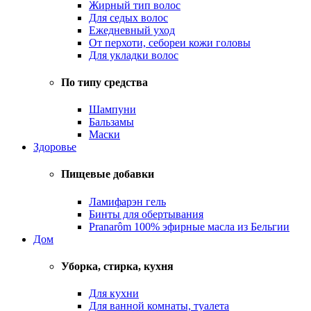
Жирный тип волос
Для седых волос
Ежедневный уход
От перхоти, себореи кожи головы
Для укладки волос
По типу средства
Шампуни
Бальзамы
Маски
Здоровье
Пищевые добавки
Ламифарэн гель
Бинты для обертывания
Pranarôm 100% эфирные масла из Бельгии
Дом
Уборка, стирка, кухня
Для кухни
Для ванной комнаты, туалета