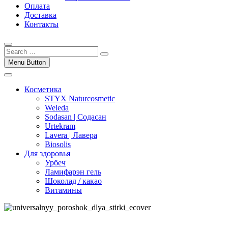
Оплата
Доставка
Контакты
Menu Button
Косметика
STYX Naturcosmetic
Weleda
Sodasan | Содасан
Urtekram
Lavera | Лавера
Biosolis
Для здоровья
Урбеч
Ламифарэн гель
Шоколад / какао
Витамины