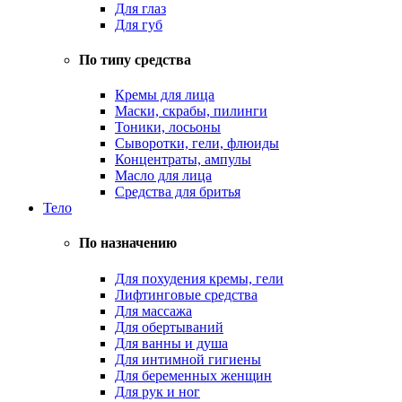
Для глаз
Для губ
По типу средства
Кремы для лица
Маски, скрабы, пилинги
Тоники, лосьоны
Сыворотки, гели, флюиды
Концентраты, ампулы
Масло для лица
Средства для бритья
Тело
По назначению
Для похудения кремы, гели
Лифтинговые средства
Для массажа
Для обертываний
Для ванны и душа
Для интимной гигиены
Для беременных женщин
Для рук и ног