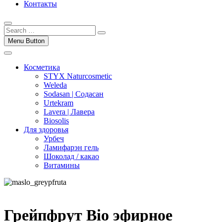
Контакты
Menu Button
Косметика
STYX Naturcosmetic
Weleda
Sodasan | Содасан
Urtekram
Lavera | Лавера
Biosolis
Для здоровья
Урбеч
Ламифарэн гель
Шоколад / какао
Витамины
Грейпфрут Bio эфирное