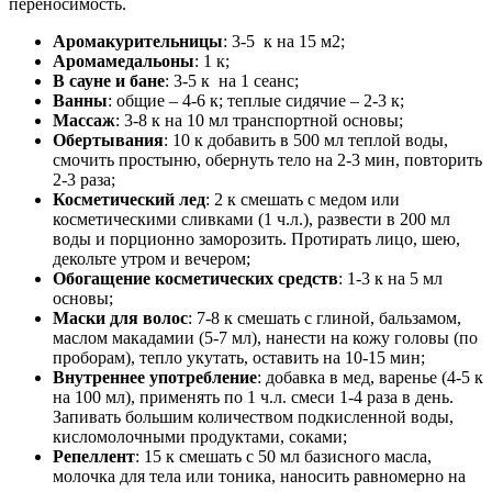
переносимость.
Аромакурительницы
: 3-5 к на 15 м2;
Аромамедальоны
: 1 к;
В сауне и бане
: 3-5 к на 1 сеанс;
Ванны
: общие – 4-6 к; теплые сидячие – 2-3 к;
Массаж
: 3-8 к на 10 мл транспортной основы;
Обертывания
: 10 к добавить в 500 мл теплой воды,
смочить простыню, обернуть тело на 2-3 мин, повторить
2-3 раза;
Косметический лед
: 2 к смешать с медом или
косметическими сливками (1 ч.л.), развести в 200 мл
воды и порционно заморозить. Протирать лицо, шею,
декольте утром и вечером;
Обогащение косметических средств
: 1-3 к на 5 мл
основы;
Маски для волос
: 7-8 к смешать с глиной, бальзамом,
маслом макадамии (5-7 мл), нанести на кожу головы (по
проборам), тепло укутать, оставить на 10-15 мин;
Внутреннее употребление
: добавка в мед, варенье (4-5 к
на 100 мл), применять по 1 ч.л. смеси 1-4 раза в день.
Запивать большим количеством подкисленной воды,
кисломолочными продуктами, соками;
Репеллент
: 15 к смешать с 50 мл базисного масла,
молочка для тела или тоника, наносить равномерно на