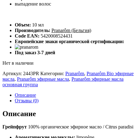
выпадение волос
Объем:
10 мл
Производитель:
Pranarôm (Бельгия)
Code EAN:
5420008524431
Европейские знаки органической сертификации:
Под заказ 3-7 дней
Нет в наличии
Артикул:
2443PR
Категории:
Pranarôm
,
Pranarôm Bio эфирные
масла
,
Pranarôm эфирные масла
,
Pranarôm эфирные масла
основная группа
Описание
Отзывы (0)
Описание
Грейпфрут
100% органическое эфирное масло / Citrus paradisi
Ароматические молекулы:
limonène