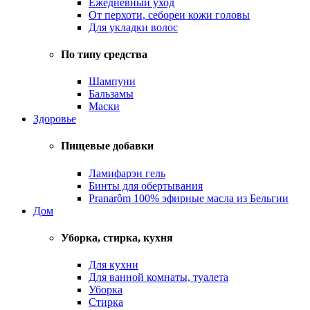
Ежедневный уход
От перхоти, себореи кожи головы
Для укладки волос
По типу средства
Шампуни
Бальзамы
Маски
Здоровье
Пищевые добавки
Ламифарэн гель
Бинты для обертывания
Pranarôm 100% эфирные масла из Бельгии
Дом
Уборка, стирка, кухня
Для кухни
Для ванной комнаты, туалета
Уборка
Стирка