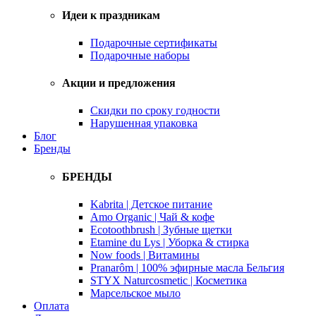
Идеи к праздникам
Подарочные сертификаты
Подарочные наборы
Акции и предложения
Скидки по сроку годности
Нарушенная упаковка
Блог
Бренды
БРЕНДЫ
Kabrita | Детское питание
Amo Organic | Чай & кофе
Ecotoothbrush | Зубные щетки
Etamine du Lys | Уборка & стирка
Now foods | Витамины
Pranarôm | 100% эфирные масла Бельгия
STYX Naturcosmetic | Косметика
Марсельское мыло
Оплата