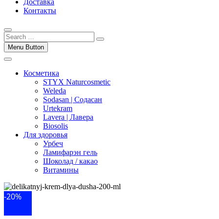
Доставка
Контакты
Menu Button
Косметика
STYX Naturcosmetic
Weleda
Sodasan | Содасан
Urtekram
Lavera | Лавера
Biosolis
Для здоровья
Урбеч
Ламифарэн гель
Шоколад / какао
Витамины
-20%