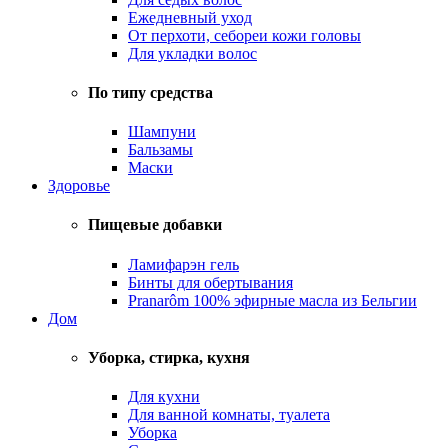
Ежедневный уход
От перхоти, себореи кожи головы
Для укладки волос
По типу средства
Шампуни
Бальзамы
Маски
Здоровье
Пищевые добавки
Ламифарэн гель
Бинты для обертывания
Pranarôm 100% эфирные масла из Бельгии
Дом
Уборка, стирка, кухня
Для кухни
Для ванной комнаты, туалета
Уборка