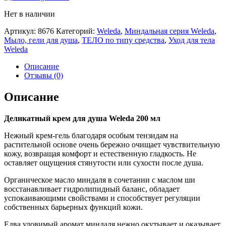
Нет в наличии
Артикул:
8676
Категорий:
Weleda
,
Миндальная серия Weleda
,
Мыло, гели для душа
,
ТЕЛО по типу средства
,
Уход для тела
Weleda
Описание
Отзывы (0)
Описание
Деликатный крем для душа Weleda 200 мл
Нежный крем-гель благодаря особым тензидам на
растительной основе очень бережно очищает чувствительную
кожу, возвращая комфорт и естественную гладкость. Не
оставляет ощущения стянутости или сухости после душа.
Органическое масло миндаля в сочетании с маслом ши
восстанавливает гидролипидный баланс, обладает
успокаивающими свойствами и способствует регуляции
собственных барьерных функций кожи.
Едва уловимый аромат миндаля нежно окутывает и оказывает