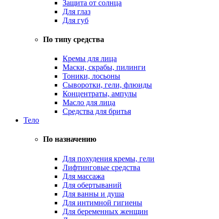
Защита от солнца
Для глаз
Для губ
По типу средства
Кремы для лица
Маски, скрабы, пилинги
Тоники, лосьоны
Сыворотки, гели, флюиды
Концентраты, ампулы
Масло для лица
Средства для бритья
Тело
По назначению
Для похудения кремы, гели
Лифтинговые средства
Для массажа
Для обертываний
Для ванны и душа
Для интимной гигиены
Для беременных женщин