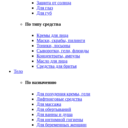
Защита от солнца
Для глаз
Для губ
По типу средства
Кремы для лица
Маски, скрабы, пилинги
Тоники, лосьоны
Сыворотки, гели, флюиды
Концентраты, ампулы
Масло для лица
Средства для бритья
Тело
По назначению
Для похудения кремы, гели
Лифтинговые средства
Для массажа
Для обертываний
Для ванны и душа
Для интимной гигиены
Для беременных женщин