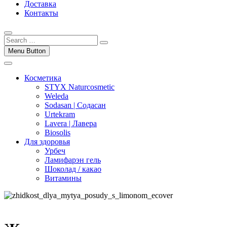
Доставка
Контакты
Menu Button
Косметика
STYX Naturcosmetic
Weleda
Sodasan | Содасан
Urtekram
Lavera | Лавера
Biosolis
Для здоровья
Урбеч
Ламифарэн гель
Шоколад / какао
Витамины