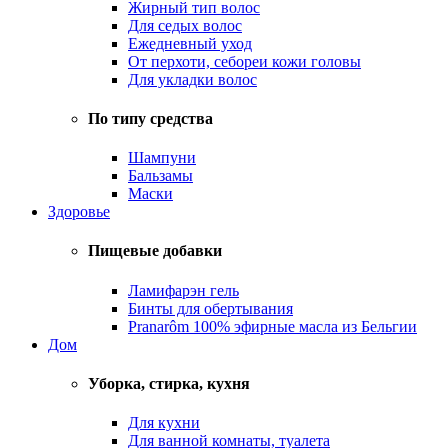
Жирный тип волос
Для седых волос
Ежедневный уход
От перхоти, себореи кожи головы
Для укладки волос
По типу средства
Шампуни
Бальзамы
Маски
Здоровье
Пищевые добавки
Ламифарэн гель
Бинты для обертывания
Pranarôm 100% эфирные масла из Бельгии
Дом
Уборка, стирка, кухня
Для кухни
Для ванной комнаты, туалета