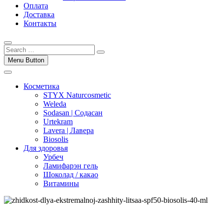
Оплата
Доставка
Контакты
Menu Button
Косметика
STYX Naturcosmetic
Weleda
Sodasan | Содасан
Urtekram
Lavera | Лавера
Biosolis
Для здоровья
Урбеч
Ламифарэн гель
Шоколад / какао
Витамины