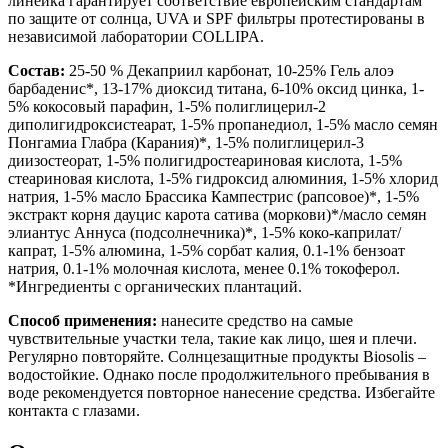
линейка гарантирует соответствие европейским стандартам
по защите от солнца, UVA и SPF фильтры протестированы в
независимой лаборатории COLLIPA.
Состав:
25-50 % Декаприил карбонат, 10-25% Гель алоэ
барбаденис*, 13-17% диоксид титана, 6-10% оксид цинка, 1-
5% кокосовый парафин, 1-5% полиглицерил-2
диполигидроксистеарат, 1-5% пропанедиол, 1-5% масло семян
Понгамиа Глабра (Карания)*, 1-5% полиглицерил-3
диизостеорат, 1-5% полигидростеариновая кислота, 1-5%
стеариновая кислота, 1-5% гидроксид алюминия, 1-5% хлорид
натрия, 1-5% масло Брассика Кампестрис (рапсовое)*, 1-5%
экстракт корня дауцис карота сатива (моркови)*/масло семян
элиантус Аннуса (подсолнечника)*, 1-5% коко-каприлат/
капрат, 1-5% алюмина, 1-5% сорбат калия, 0.1-1% бензоат
натрия, 0.1-1% молочная кислота, менее 0.1% токоферол.
*Ингредиенты с органических плантаций.
Способ применения:
н
анесите средство на самые
чувствительные участки тела, такие как лицо, шея и плечи.
Регулярно повторяйте. Солнцезащитные продукты Biosolis –
водостойкие. Однако после продолжительного пребывания в
воде рекомендуется повторное нанесение средства. Избегайте
контакта с глазами.