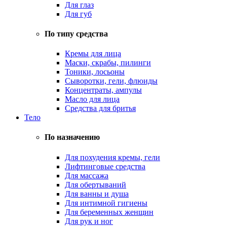
Для глаз
Для губ
По типу средства
Кремы для лица
Маски, скрабы, пилинги
Тоники, лосьоны
Сыворотки, гели, флюиды
Концентраты, ампулы
Масло для лица
Средства для бритья
Тело
По назначению
Для похудения кремы, гели
Лифтинговые средства
Для массажа
Для обертываний
Для ванны и душа
Для интимной гигиены
Для беременных женщин
Для рук и ног