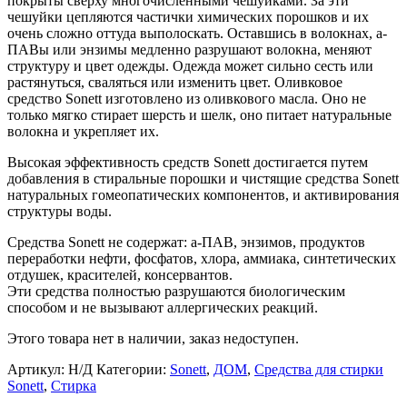
покрыты сверху многочисленными чешуйками. За эти
чешуйки цепляются частички химических порошков и их
очень сложно оттуда выполоскать. Оставшись в волокнах, а-
ПАВы или энзимы медленно разрушают волокна, меняют
структуру и цвет одежды. Одежда может сильно сесть или
растянуться, сваляться или изменить цвет. Оливковое
средство Sonett изготовлено из оливкового масла. Оно не
только мягко стирает шерсть и шелк, оно питает натуральные
волокна и укрепляет их.
Высокая эффективность средств Sonett достигается путем
добавления в стиральные порошки и чистящие средства Sonett
натуральных гомеопатических компонентов, и активирования
структуры воды.
Средства Sonett не содержат: а-ПАВ, энзимов, продуктов
переработки нефти, фосфатов, хлора, аммиака, синтетических
отдушек, красителей, консервантов.
Эти средства полностью разрушаются биологическим
способом и не вызывают аллергических реакций.
Этого товара нет в наличии, заказ недоступен.
Артикул:
Н/Д
Категории:
Sonett
,
ДОМ
,
Средства для стирки
Sonett
,
Стирка