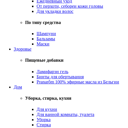
Ежедневный уход
От перхоти, себореи кожи головы
Для укладки волос
По типу средства
Шампуни
Бальзамы
Маски
Здоровье
Пищевые добавки
Ламифарэн гель
Бинты для обертывания
Pranarôm 100% эфирные масла из Бельгии
Дом
Уборка, стирка, кухня
Для кухни
Для ванной комнаты, туалета
Уборка
Стирка