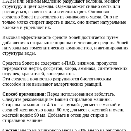
ПАВы или энзимы медленно разрушают волокна, меняют
структуру и цвет одежды. Одежда может сильно сесть или
растянуться, сваляться или изменить цвет. Оливковое
средство Sonett изготовлено из оливкового масла. Оно не
только мягко стирает шерсть и шелк, оно питает натуральные
волокна и укрепляет их.
Высокая эффективность средств Sonett достигается путем
добавления в стиральные порошки и чистящие средства Sonett
натуральных гомеопатических компонентов, и активирования
структуры воды.
Средства Sonett не содержат: а-ПАВ, энзимов, продуктов
переработки нефти, фосфатов, хлора, аммиака, синтетических
отдушек, красителей, консервантов.
Эти средства полностью разрушаются биологическим
способом и не вызывают аллергических реакций.
Способ применения:
Перед использованием взболтать.
Следуйте рекомендациям Вашей стиральной машины.
Стиральная машина с 4.5 кг загрузкой: для мест с мягкой и
средней жесткостью воды: 60 мл; для мест с жесткой и очень
жесткой водой: 90 мл. Добавьте в отсек для стирки в
стиральной машине.
Состав:
мыло из оливкового масла >30%, мыло из рапсового