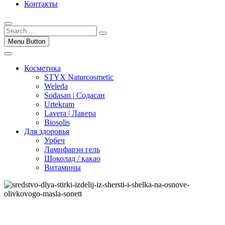
Контакты
Menu Button
Косметика
STYX Naturcosmetic
Weleda
Sodasan | Содасан
Urtekram
Lavera | Лавера
Biosolis
Для здоровья
Урбеч
Ламифарэн гель
Шоколад / какао
Витамины