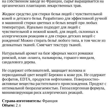
на собственном заводе во Франции, сырьё выращивается на
органических плантациях лекарственных трав.
Жидкое средство для стирки белья людей с чувствительной
кожей и детского белья. Разработано для эффективной ручной
и машинной стирки цветных и белых вещей при любых
температурах. Идеально подходит для людей с
чувствительной и нежной кожей, для людей, склонных к
аллергическим реакциям и для стирки детских вещей с
рождения! Можно стирать бельё любого типа, в том числе из
деликатных тканей. Смягчает текстуру тканей.
Натуральный аромат на базе эфирных масел ромашки
римской, илан -иланга, пальмарозы, горького миндаля,
сандалового дерева.
Не содержит отбеливателей, защищает волокна и
первозданный цвет вещей! Бережно к коже рук. Не содержит
фосфатов, EDTA, продуктов нефтехимии. Поверхностно-
активные вещества растительного происхождения. Продукт с
оптимальной биоразлагаемостью. Гипоаллергенная формула,
минимизирующая риск аллергических реакций.
Страна-изготовитель:
Франция
Объем:
2 л