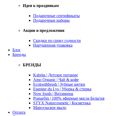
Идеи к праздникам
Подарочные сертификаты
Подарочные наборы
Акции и предложения
Скидки по сроку годности
Нарушенная упаковка
Блог
Бренды
БРЕНДЫ
Kabrita | Детское питание
Amo Organic | Чай & кофе
Ecotoothbrush | Зубные щетки
Etamine du Lys | Уборка & стирка
Now foods | Витамины
Pranarôm | 100% эфирные масла Бельгия
STYX Naturcosmetic | Косметика
Марсельское мыло
Оплата