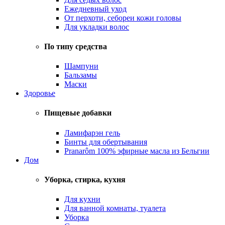
Ежедневный уход
От перхоти, себореи кожи головы
Для укладки волос
По типу средства
Шампуни
Бальзамы
Маски
Здоровье
Пищевые добавки
Ламифарэн гель
Бинты для обертывания
Pranarôm 100% эфирные масла из Бельгии
Дом
Уборка, стирка, кухня
Для кухни
Для ванной комнаты, туалета
Уборка