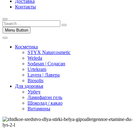
Доставка
Контакты
Menu Button
Косметика
STYX Naturcosmetic
Weleda
Sodasan | Содасан
Urtekram
Lavera | Лавера
Biosolis
Для здоровья
Урбеч
Ламифарэн гель
Шоколад / какао
Витамины