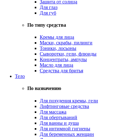
Защита от солнца
Для глаз
Для губ
По типу средства
Кремы для лица
Маски, скрабы, пилинги
Тоники, лосьоны
Сыворотки, гели, флюиды
Концентраты, ампулы
Масло для лица
Средства для бритья
Тело
По назначению
Для похудения кремы, гели
Лифтинговые средства
Для массажа
Для обертываний
Для ванны и душа
Для интимной гигиены
Для беременных женщин