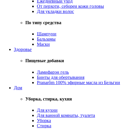
Ежедневный уход
От перхоти, себореи кожи головы
Для укладки волос
По типу средства
Шампуни
Бальзамы
Маски
Здоровье
Пищевые добавки
Ламифарэн гель
Бинты для обертывания
Pranarôm 100% эфирные масла из Бельгии
Дом
Уборка, стирка, кухня
Для кухни
Для ванной комнаты, туалета
Уборка
Стирка