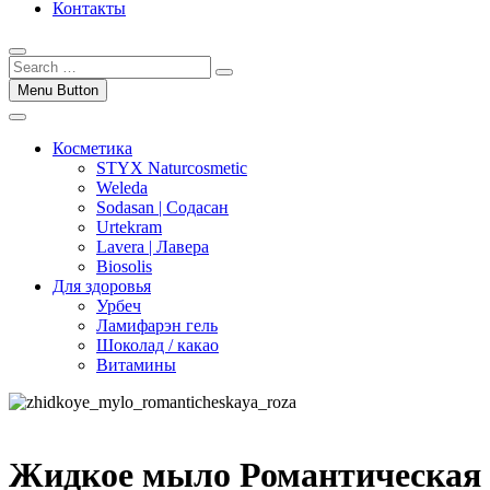
Контакты
Menu Button
Косметика
STYX Naturcosmetic
Weleda
Sodasan | Содасан
Urtekram
Lavera | Лавера
Biosolis
Для здоровья
Урбеч
Ламифарэн гель
Шоколад / какао
Витамины
Жидкое мыло Романтическая