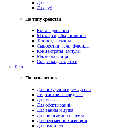
Для глаз
Для губ
По типу средства
Кремы для лица
Маски, скрабы, пилинги
Тоники, лосьоны
Сыворотки, гели, флюиды
Концентраты, ампулы
Масло для лица
Средства для бритья
Тело
По назначению
Для похудения кремы, гели
Лифтинговые средства
Для массажа
Для обертываний
Для ванны и душа
Для интимной гигиены
Для беременных женщин
Для рук и ног