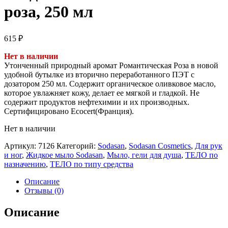
роза, 250 мл
615
₽
Нет в наличии
Утонченный природный аромат Романтическая Роза в новой
удобной бутылке из вторично переработанного ПЭТ с
дозатором 250 мл. Содержит органическое оливковое масло,
которое увлажняет кожу, делает ее мягкой и гладкой. Не
содержит продуктов нефтехимии и их производных.
Сертифицировано Ecocert(Франция).
Нет в наличии
Артикул:
7126
Категорий:
Sodasan
,
Sodasan Cosmetics
,
Для рук
и ног
,
Жидкое мыло Sodasan
,
Мыло, гели для душа
,
ТЕЛО по
назначению
,
ТЕЛО по типу средства
Описание
Отзывы (0)
Описание