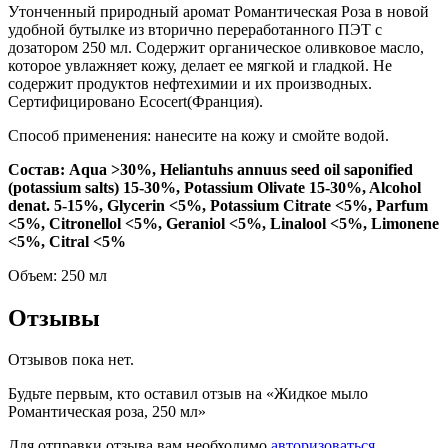
Утонченный природный аромат Романтическая Роза в новой
удобной бутылке из вторично переработанного ПЭТ с
дозатором 250 мл. Содержит органическое оливковое масло,
которое увлажняет кожу, делает ее мягкой и гладкой. Не
содержит продуктов нефтехимии и их производных.
Сертифицировано Ecocert(Франция).
Способ применения: нанесите на кожу и смойте водой.
Состав: Aqua >30%, Heliantuhs annuus seed oil saponified
(potassium salts) 15-30%, Potassium Olivate 15-30%, Alcohol
denat. 5-15%, Glycerin <5%, Potassium Citrate <5%, Parfum
<5%, Citronellol <5%, Geraniol <5%, Linalool <5%, Limonene
<5%, Citral <5%
Объем: 250 мл
Отзывы
Отзывов пока нет.
Будьте первым, кто оставил отзыв на «Жидкое мыло
Романтическая роза, 250 мл»
Для отправки отзыва вам необходимо
авторизоваться
.