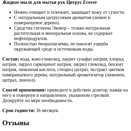
Жидкое мыло для мытья рук Цитрус Ecover
Нежно очищает и освежает, защищает кожу от сухости.
С натуральным цитрусовым ароматом (лимон и
померанцевое дерево).
Средства гигиены Эковер – только натуральная
растительная и минеральная основа, не содержат
нефтепродуктов.
Полностью биоразлагаемы, не наносят ущерба
окружающей среде и источникам воды.
Состав:
вода, коко-гликозид, лаурит сульфат натрия, хлорид
натрия, лаурол саркоцинат натрия, лаурил гликозид, бензоат
натрия, лимонная кислота, стеорил цитрат, экстракт цветков
памеранцевого дерева, натуральный ароматизатор (лимонен,
цитрал, линоол).
Способ применения:
приведите в действие дозатор, нажав на
него и повернув в направлении, указанном стрелкой.
Дозируйте по мере необходимости.
Срок годности:
36 месяцев.
Отзывы