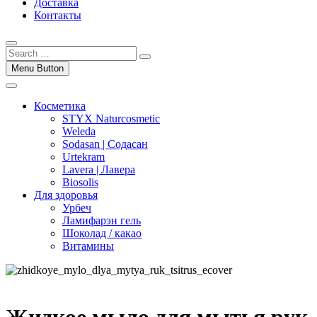
Доставка
Контакты
Menu Button
Косметика
STYX Naturcosmetic
Weleda
Sodasan | Содасан
Urtekram
Lavera | Лавера
Biosolis
Для здоровья
Урбеч
Ламифарэн гель
Шоколад / какао
Витамины