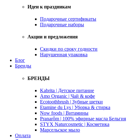
Идеи к праздникам
Подарочные сертификаты
Подарочные наборы
Акции и предложения
Скидки по сроку годности
Нарушенная упаковка
Блог
Бренды
БРЕНДЫ
Kabrita | Детское питание
Amo Organic | Чай & кофе
Ecotoothbrush | Зубные щетки
Etamine du Lys | Уборка & стирка
Now foods | Витамины
Pranarôm | 100% эфирные масла Бельгия
STYX Naturcosmetic | Косметика
Марсельское мыло
Оплата