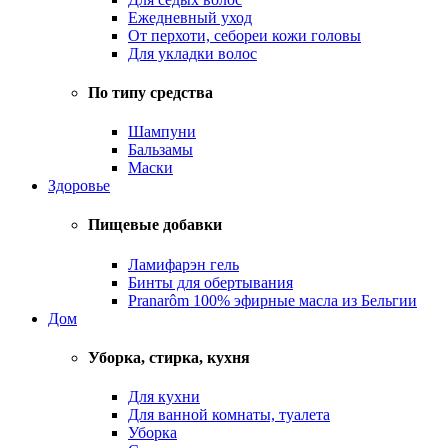
Ежедневный уход
От перхоти, себореи кожи головы
Для укладки волос
По типу средства
Шампуни
Бальзамы
Маски
Здоровье
Пищевые добавки
Ламифарэн гель
Бинты для обертывания
Pranarôm 100% эфирные масла из Бельгии
Дом
Уборка, стирка, кухня
Для кухни
Для ванной комнаты, туалета
Уборка