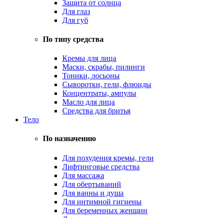
Защита от солнца
Для глаз
Для губ
По типу средства
Кремы для лица
Маски, скрабы, пилинги
Тоники, лосьоны
Сыворотки, гели, флюиды
Концентраты, ампулы
Масло для лица
Средства для бритья
Тело
По назначению
Для похудения кремы, гели
Лифтинговые средства
Для массажа
Для обертываний
Для ванны и душа
Для интимной гигиены
Для беременных женщин