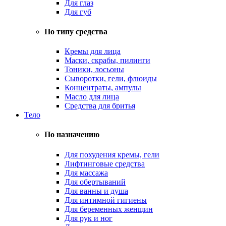
Для глаз
Для губ
По типу средства
Кремы для лица
Маски, скрабы, пилинги
Тоники, лосьоны
Сыворотки, гели, флюиды
Концентраты, ампулы
Масло для лица
Средства для бритья
Тело
По назначению
Для похудения кремы, гели
Лифтинговые средства
Для массажа
Для обертываний
Для ванны и душа
Для интимной гигиены
Для беременных женщин
Для рук и ног