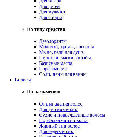
Для загара
Для детей
Для мужчин
Для спорта
По типу средства
Дезодоранты
Молочко, кремы, лосьоны
Мыло, гели для душа
Пилинги, маски, скрабы
Базисные масла
Парфюмерия
Соли, пены для ванны
Волосы
По назначению
От выпадения волос
Для детских волос
Сухие и поврежденные волосы
Нормальный тип волос
Жирный тип волос
Для седых волос
Ежедневный уход