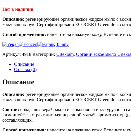
Нет в наличии
Описание:
регенерирующее органическое жидкое мыло с восхи
кожу ваших рук. Сертифицировано ECOCERT Greenlife в соо
Способ применения:
нанесите на влажную кожу. Вспеньте и с
Артикул:
4918
Категории:
Urtekram
,
Органическое мыло Urtekr
Описание
Отзывы (0)
Описание
Описание:
регенерирующее органическое жидкое мыло с восхи
кожу ваших рук. Сертифицировано ECOCERT Greenlife в соо
Состав:
вода, алоэ вера*, мыло из кокосового и кукурузного с
лимонной*, экстракт листьев перечной мяты*, ароматизатор (р
составляющих.
Способ применения:
нанесите на влажную кожу. Вспеньте и с