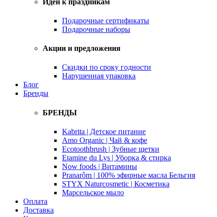
Идеи к праздникам
Подарочные сертификаты
Подарочные наборы
Акции и предложения
Скидки по сроку годности
Нарушенная упаковка
Блог
Бренды
БРЕНДЫ
Kabrita | Детское питание
Amo Organic | Чай & кофе
Ecotoothbrush | Зубные щетки
Etamine du Lys | Уборка & стирка
Now foods | Витамины
Pranarôm | 100% эфирные масла Бельгия
STYX Naturcosmetic | Косметика
Марсельское мыло
Оплата
Доставка