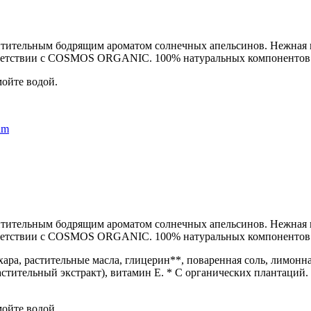
тительным бодрящим ароматом солнечных апельсинов. Нежная пе
тветствии с COSMOS ORGANIC. 100% натуральных компонентов
мойте водой.
am
тительным бодрящим ароматом солнечных апельсинов. Нежная пе
тветствии с COSMOS ORGANIC. 100% натуральных компонентов
ахара, растительные масла, глицерин**, поваренная соль, лимонн
астительный экстракт), витамин Е. * С органических плантаций
мойте водой.