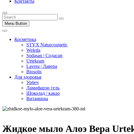
Контакты
Menu Button
Косметика
STYX Naturcosmetic
Weleda
Sodasan | Содасан
Urtekram
Lavera | Лавера
Biosolis
Для здоровья
Урбеч
Ламифарэн гель
Шоколад / какао
Витамины
Жидкое мыло Алоэ Вера Urte