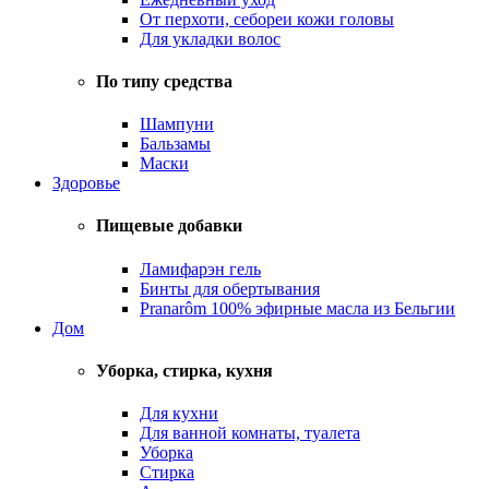
От перхоти, себореи кожи головы
Для укладки волос
По типу средства
Шампуни
Бальзамы
Маски
Здоровье
Пищевые добавки
Ламифарэн гель
Бинты для обертывания
Pranarôm 100% эфирные масла из Бельгии
Дом
Уборка, стирка, кухня
Для кухни
Для ванной комнаты, туалета
Уборка
Стирка