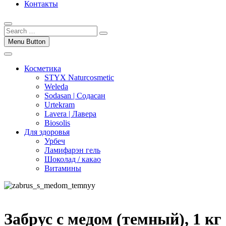
Контакты
Menu Button
Косметика
STYX Naturcosmetic
Weleda
Sodasan | Содасан
Urtekram
Lavera | Лавера
Biosolis
Для здоровья
Урбеч
Ламифарэн гель
Шоколад / какао
Витамины
Забрус с медом (темный), 1 кг