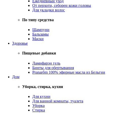
Ежедневный уход
От перхоти, себореи кожи головы
Для укладки волос
По типу средства
Шампуни
Бальзамы
Маски
Здоровье
Пищевые добавки
Ламифарэн гель
Бинты для обертывания
Pranarôm 100% эфирные масла из Бельгии
Дом
Уборка, стирка, кухня
Для кухни
Для ванной комнаты, туалета
Уборка
Стирка