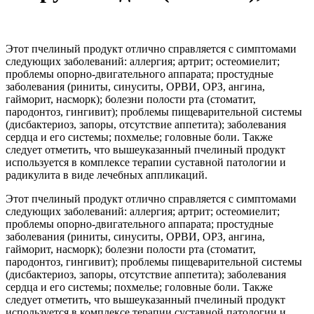
Этот пчелиный продукт отлично справляется с симптомами
следующих заболеваний: аллергия; артрит; остеомиелит;
проблемы опорно-двигательного аппарата; простудные
заболевания (риниты, синуситы, ОРВИ, ОРЗ, ангина,
гайморит, насморк); болезни полости рта (стоматит,
пародонтоз, гингивит); проблемы пищеварительной системы
(дисбактериоз, запоры, отсутствие аппетита); заболевания
сердца и его системы; похмелье; головные боли. Также
следует отметить, что вышеуказанный пчелиный продукт
используется в комплексе терапии суставной патологии и
радикулита в виде лечебных аппликаций.
Этот пчелиный продукт отлично справляется с симптомами
следующих заболеваний: аллергия; артрит; остеомиелит;
проблемы опорно-двигательного аппарата; простудные
заболевания (риниты, синуситы, ОРВИ, ОРЗ, ангина,
гайморит, насморк); болезни полости рта (стоматит,
пародонтоз, гингивит); проблемы пищеварительной системы
(дисбактериоз, запоры, отсутствие аппетита); заболевания
сердца и его системы; похмелье; головные боли. Также
следует отметить, что вышеуказанный пчелиный продукт
используется в комплексе терапии суставной патологии и