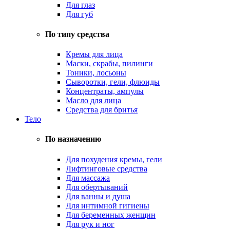
Для глаз
Для губ
По типу средства
Кремы для лица
Маски, скрабы, пилинги
Тоники, лосьоны
Сыворотки, гели, флюиды
Концентраты, ампулы
Масло для лица
Средства для бритья
Тело
По назначению
Для похудения кремы, гели
Лифтинговые средства
Для массажа
Для обертываний
Для ванны и душа
Для интимной гигиены
Для беременных женщин
Для рук и ног