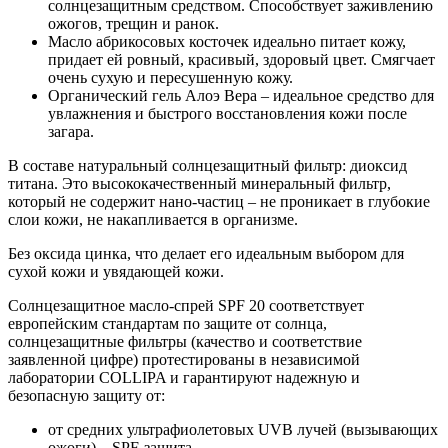
солнцезащитным средством. Способствует заживлению
ожогов, трещин и ранок.
Масло абрикосовых косточек идеально питает кожу,
придает ей ровный, красивый, здоровый цвет. Смягчает
очень сухую и пересушенную кожу.
Органический гель Алоэ Вера – идеальное средство для
увлажнения и быстрого восстановления кожи после
загара.
В составе натуральный солнцезащитный фильтр: диоксид
титана. Это высококачественный минеральный фильтр,
который не содержит нано-частиц – не проникает в глубокие
слои кожи, не накапливается в организме.
Без оксида цинка, что делает его идеальным выбором для
сухой кожи и увядающей кожи.
Солнцезащитное масло-спрей SPF 20 соответствует
европейским стандартам по защите от солнца,
солнцезащитные фильтры (качество и соответствие
заявленной цифре) протестированы в независимой
лаборатории COLLIPA и гарантируют надежную и
безопасную защиту от:
от средних ультрафиолетовых UVB лучей (вызывающих
ожоги) – SPF-защита.