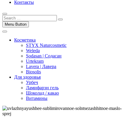
Контакты
Menu Button
Косметика
STYX Naturcosmetic
Weleda
Sodasan | Содасан
Urtekram
Lavera | Лавера
Biosolis
Для здоровья
Урбеч
Ламифарэн гель
Шоколад / какао
Витамины