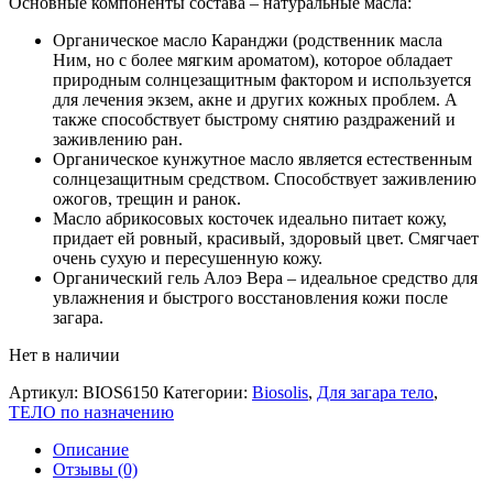
Основные компоненты состава – натуральные масла:
Органическое масло Каранджи (родственник масла
Ним, но с более мягким ароматом), которое обладает
природным солнцезащитным фактором и используется
для лечения экзем, акне и других кожных проблем. А
также способствует быстрому снятию раздражений и
заживлению ран.
Органическое кунжутное масло является естественным
солнцезащитным средством. Способствует заживлению
ожогов, трещин и ранок.
Масло абрикосовых косточек идеально питает кожу,
придает ей ровный, красивый, здоровый цвет. Смягчает
очень сухую и пересушенную кожу.
Органический гель Алоэ Вера – идеальное средство для
увлажнения и быстрого восстановления кожи после
загара.
Нет в наличии
Артикул:
BIOS6150
Категории:
Biosolis
,
Для загара тело
,
ТЕЛО по назначению
Описание
Отзывы (0)