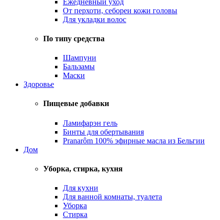
Ежедневный уход
От перхоти, себореи кожи головы
Для укладки волос
По типу средства
Шампуни
Бальзамы
Маски
Здоровье
Пищевые добавки
Ламифарэн гель
Бинты для обертывания
Pranarôm 100% эфирные масла из Бельгии
Дом
Уборка, стирка, кухня
Для кухни
Для ванной комнаты, туалета
Уборка
Стирка