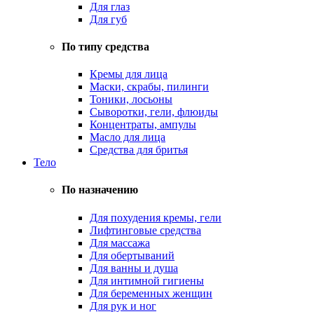
Для глаз
Для губ
По типу средства
Кремы для лица
Маски, скрабы, пилинги
Тоники, лосьоны
Сыворотки, гели, флюиды
Концентраты, ампулы
Масло для лица
Средства для бритья
Тело
По назначению
Для похудения кремы, гели
Лифтинговые средства
Для массажа
Для обертываний
Для ванны и душа
Для интимной гигиены
Для беременных женщин
Для рук и ног