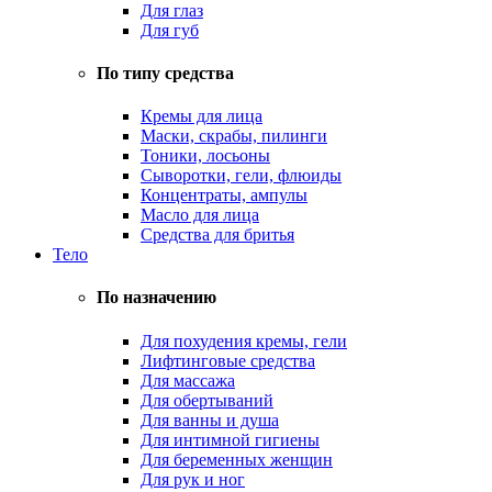
Для глаз
Для губ
По типу средства
Кремы для лица
Маски, скрабы, пилинги
Тоники, лосьоны
Сыворотки, гели, флюиды
Концентраты, ампулы
Масло для лица
Средства для бритья
Тело
По назначению
Для похудения кремы, гели
Лифтинговые средства
Для массажа
Для обертываний
Для ванны и душа
Для интимной гигиены
Для беременных женщин
Для рук и ног