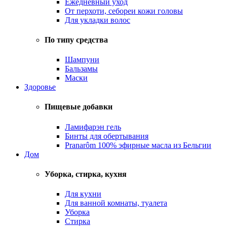
Ежедневный уход
От перхоти, себореи кожи головы
Для укладки волос
По типу средства
Шампуни
Бальзамы
Маски
Здоровье
Пищевые добавки
Ламифарэн гель
Бинты для обертывания
Pranarôm 100% эфирные масла из Бельгии
Дом
Уборка, стирка, кухня
Для кухни
Для ванной комнаты, туалета
Уборка
Стирка