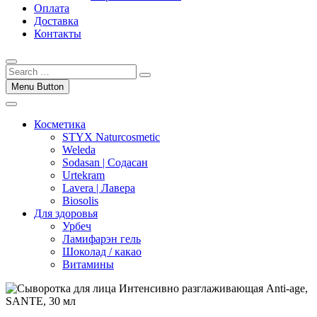
Оплата
Доставка
Контакты
Menu Button
Косметика
STYX Naturcosmetic
Weleda
Sodasan | Содасан
Urtekram
Lavera | Лавера
Biosolis
Для здоровья
Урбеч
Ламифарэн гель
Шоколад / какао
Витамины