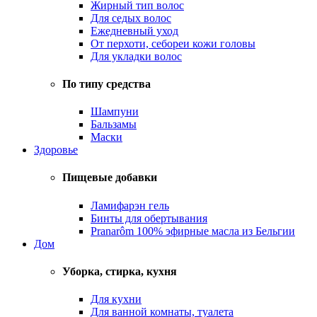
Жирный тип волос
Для седых волос
Ежедневный уход
От перхоти, себореи кожи головы
Для укладки волос
По типу средства
Шампуни
Бальзамы
Маски
Здоровье
Пищевые добавки
Ламифарэн гель
Бинты для обертывания
Pranarôm 100% эфирные масла из Бельгии
Дом
Уборка, стирка, кухня
Для кухни
Для ванной комнаты, туалета