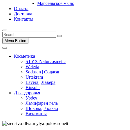
Марсельское мыло
Оплата
Доставка
Контакты
Menu Button
Косметика
STYX Naturcosmetic
Weleda
Sodasan | Содасан
Urtekram
Lavera | Лавера
Biosolis
Для здоровья
Урбеч
Ламифарэн гель
Шоколад / какао
Витамины