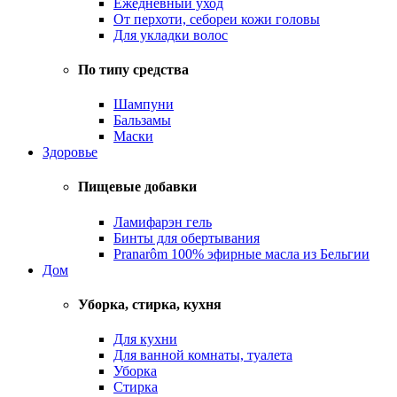
Ежедневный уход
От перхоти, себореи кожи головы
Для укладки волос
По типу средства
Шампуни
Бальзамы
Маски
Здоровье
Пищевые добавки
Ламифарэн гель
Бинты для обертывания
Pranarôm 100% эфирные масла из Бельгии
Дом
Уборка, стирка, кухня
Для кухни
Для ванной комнаты, туалета
Уборка
Стирка