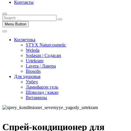
Контакты
Menu Button
Косметика
STYX Naturcosmetic
Weleda
Sodasan | Содасан
Urtekram
Lavera | Лавера
Biosolis
Для здоровья
Урбеч
Ламифарэн гель
Шоколад / какао
Витамины
Спрей-кондиционер для