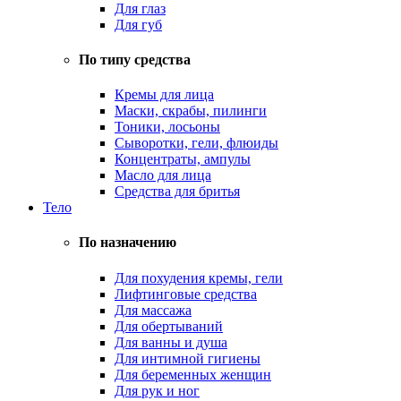
Для глаз
Для губ
По типу средства
Кремы для лица
Маски, скрабы, пилинги
Тоники, лосьоны
Сыворотки, гели, флюиды
Концентраты, ампулы
Масло для лица
Средства для бритья
Тело
По назначению
Для похудения кремы, гели
Лифтинговые средства
Для массажа
Для обертываний
Для ванны и душа
Для интимной гигиены
Для беременных женщин
Для рук и ног