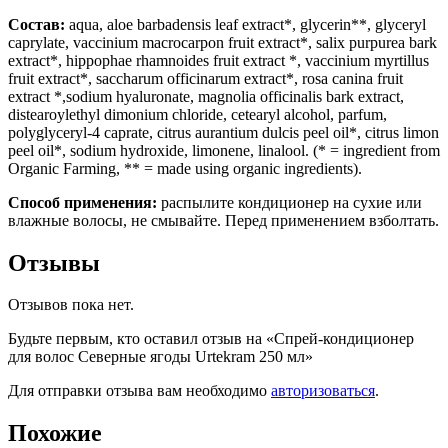
Состав:
aqua, aloe barbadensis leaf extract*, glycerin**, glyceryl
caprylate, vaccinium macrocarpon fruit extract*, salix purpurea bark
extract*, hippophae rhamnoides fruit extract *, vaccinium myrtillus
fruit extract*, saccharum officinarum extract*, rosa canina fruit
extract *,sodium hyaluronate, magnolia officinalis bark extract,
distearoylethyl dimonium chloride, cetearyl alcohol, parfum,
polyglyceryl-4 caprate, citrus aurantium dulcis peel oil*, citrus limon
peel oil*, sodium hydroxide, limonene, linalool. (* = ingredient from
Organic Farming, ** = made using organic ingredients).
Способ применения:
распылите кондиционер на сухие или
влажные волосы, не смывайте. Перед применением взболтать.
Отзывы
Отзывов пока нет.
Будьте первым, кто оставил отзыв на «Спрей-кондиционер
для волос Северные ягоды Urtekram 250 мл»
Для отправки отзыва вам необходимо
авторизоваться
.
Похожие