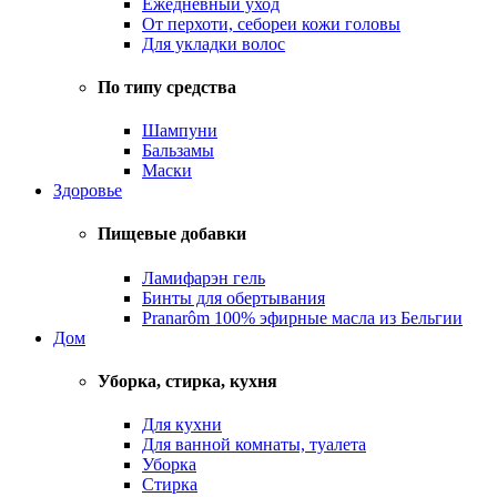
Ежедневный уход
От перхоти, себореи кожи головы
Для укладки волос
По типу средства
Шампуни
Бальзамы
Маски
Здоровье
Пищевые добавки
Ламифарэн гель
Бинты для обертывания
Pranarôm 100% эфирные масла из Бельгии
Дом
Уборка, стирка, кухня
Для кухни
Для ванной комнаты, туалета
Уборка
Стирка