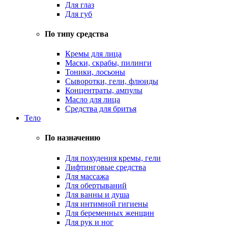
Для глаз
Для губ
По типу средства
Кремы для лица
Маски, скрабы, пилинги
Тоники, лосьоны
Сыворотки, гели, флюиды
Концентраты, ампулы
Масло для лица
Средства для бритья
Тело
По назначению
Для похудения кремы, гели
Лифтинговые средства
Для массажа
Для обертываний
Для ванны и душа
Для интимной гигиены
Для беременных женщин
Для рук и ног