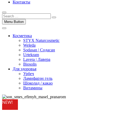
Контакты
Menu Button
Косметика
STYX Naturcosmetic
Weleda
Sodasan | Содасан
Urtekram
Lavera | Лавера
Biosolis
Для здоровья
Урбеч
Ламифарэн гель
Шоколад / какао
Витамины
NEW!
NEW!