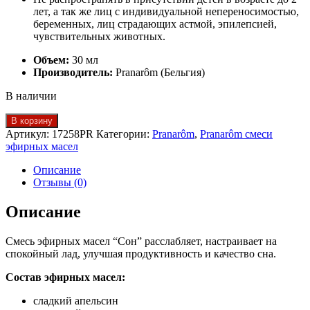
лет, а так же лиц с индивидуальной непереносимостью,
беременных, лиц страдающих астмой, эпилепсией,
чувствительных животных.
Объем:
30 мл
Производитель:
Pranarôm (Бельгия)
В наличии
Количество
В корзину
товара
Артикул:
17258PR
Категории:
Pranarôm
,
Pranarôm смеси
Сон
эфирных масел
смесь
эфирных
Описание
масел
Отзывы (0)
30
мл
Описание
Смесь эфирных масел “Сон” расслабляет, настраивает на
спокойный лад, улучшая продуктивность и качество сна.
Состав эфирных масел:
сладкий апельсин