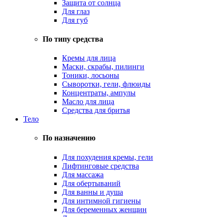
Защита от солнца
Для глаз
Для губ
По типу средства
Кремы для лица
Маски, скрабы, пилинги
Тоники, лосьоны
Сыворотки, гели, флюиды
Концентраты, ампулы
Масло для лица
Средства для бритья
Тело
По назначению
Для похудения кремы, гели
Лифтинговые средства
Для массажа
Для обертываний
Для ванны и душа
Для интимной гигиены
Для беременных женщин