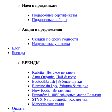
Идеи к праздникам
Подарочные сертификаты
Подарочные наборы
Акции и предложения
Скидки по сроку годности
Нарушенная упаковка
Блог
Бренды
БРЕНДЫ
Kabrita | Детское питание
Amo Organic | Чай & кофе
Ecotoothbrush | Зубные щетки
Etamine du Lys | Уборка & стирка
Now foods | Витамины
Pranarôm | 100% эфирные масла Бельгия
STYX Naturcosmetic | Косметика
Марсельское мыло
Оплата