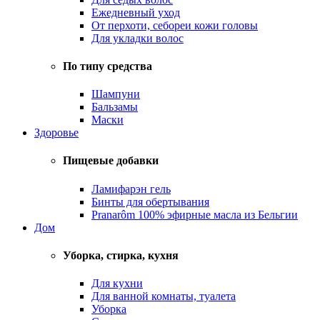
Ежедневный уход
От перхоти, себореи кожи головы
Для укладки волос
По типу средства
Шампуни
Бальзамы
Маски
Здоровье
Пищевые добавки
Ламифарэн гель
Бинты для обертывания
Pranarôm 100% эфирные масла из Бельгии
Дом
Уборка, стирка, кухня
Для кухни
Для ванной комнаты, туалета
Уборка