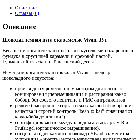
Описание
Отзывы (0)
Описание
Шоколад темная нуга с карамелью Vivani 35 г
Веганский органический шоколад с кусочками обжаренного
фундука в хрустящей карамели и ореховой пастой.
Гурманский изысканный веганский десерт!
Немецкий органический шоколад Vivani – шедевр
шоколадного искусства:
производится ремесленным методом длительного
конширования (перемешивания и растирания какао-
бобов), без соевого лецитина и ГМО-ингредиентов.
редкие благородные сорта свежих какао бобов органик
качества и строгий контроль “bean-to-bar” (“начиная от
какао-боба до плитки”).
сертифицирован по международным стандартам Bio-
Prufsiegel (органическое выращивание).
специально для каждого шоколада Vivani знаменитая
художница Аннетте Вессель нарисовала выразительную