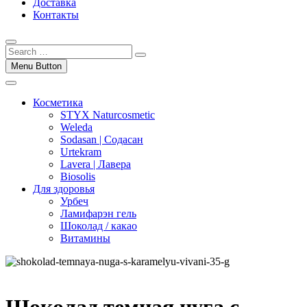
Доставка
Контакты
Menu Button
Косметика
STYX Naturcosmetic
Weleda
Sodasan | Содасан
Urtekram
Lavera | Лавера
Biosolis
Для здоровья
Урбеч
Ламифарэн гель
Шоколад / какао
Витамины