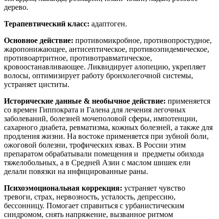
дерево.
Терапевтический класс:
адаптоген.
Основное действие:
противомикробное, противопростудное,
жаропонижающее, антисептическое, противоэпидемическое,
противоартритное, противотравматическое,
кровоостанавливающее. Ликвидирует алопецию, укрепляет
волосы, оптимизирует работу бронхолегочной системы,
устраняет циститы.
Исторические данные & необычное действие
:
применяется
со времен Гиппократа и Галена для лечения легочных
заболеваний, болезней мочеполовой сферы, импотенции,
сахарного диабета, ревматизма, кожных болезней, а также для
продления жизни. На востоке применяется при зубной боли,
ожоговой болезни, трофических язвах. В России этим
препаратом обрабатывали помещения и предметы обихода
тяжелобольных, а в Средней Азии с маслом шишек ели
делали повязки на инфицированные раны.
Психоэмоциональная коррекция:
устраняет чувство
тревоги, страх, нервозность, усталость, депрессию,
бессонницу. Помогает справиться с урбанистическим
синдромом, снять напряжение, вызванное ритмом