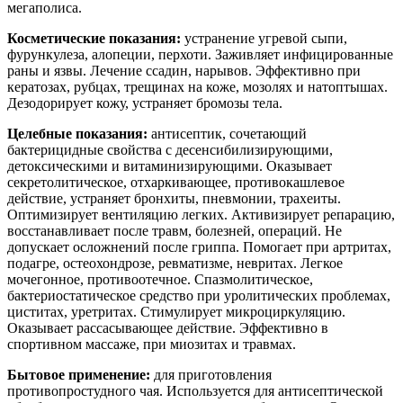
мегаполиса.
Косметические показания:
устранение угревой сыпи,
фурункулеза, алопеции, перхоти. Заживляет инфицированные
раны и язвы. Лечение ссадин, нарывов. Эффективно при
кератозах, рубцах, трещинах на коже, мозолях и натоптышах.
Дезодорирует кожу, устраняет бромозы тела.
Целебные показания:
антисептик, сочетающий
бактерицидные свойства с десенсибилизирующими,
детоксическими и витаминизирующими. Оказывает
секретолитическое, отхаркивающее, противокашлевое
действие, устраняет бронхиты, пневмонии, трахеиты.
Оптимизирует вентиляцию легких. Активизирует репарацию,
восстанавливает после травм, болезней, операций. Не
допускает осложнений после гриппа. Помогает при артритах,
подагре, остеохондрозе, ревматизме, невритах. Легкое
мочегонное, противоотечное. Спазмолитическое,
бактериостатическое средство при уролитических проблемах,
циститах, уретритах. Стимулирует микроциркуляцию.
Оказывает рассасывающее действие. Эффективно в
спортивном массаже, при миозитах и травмах.
Бытовое применение:
для приготовления
противопростудного чая. Используется для антисептической