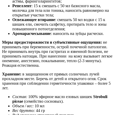
астмы, фаринголарингитов;
Репеллент
: 15 к смешать с 50 мл базисного масла,
молочка для тела или тоника, наносить равномерно на
открытые участки тела;
Освежающее втирание
: смешать 50 мл водки с 15 к
шишек ели, смочить салфетку, протирать тело и зоны
повышенного потоотделения;
Аромарасчесывание
: наносить на зубцы расчески.
Меры предосторожности и субъективные ощущения:
не
принимать при беременности, острой почечной патологии.
Не принимать внутрь при гастритах и язвенной болезни, не
принимать натощак. При нанесении на кожу вызывает легкое
онемение, анестезию, покалывание, тепло (2-3 минуты).
Реакция естественна.
Хранение:
в защищенном от прямых солнечных лучей
прохладном месте. Беречь от детей и открытого огня. Срок
хранения при соблюдении герметичности упаковки – более 5
лет.
Состав:
100% эфирное масло еловых шишек
Strobuli
piceae
(семейство сосновых).
Объем / вес:
10 мл
Вес брутто:
44 гр