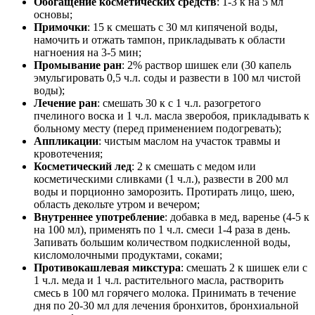
Обогащение косметических средств
: 1-3 к на 5 мл
основы;
Примочки
: 15 к смешать с 30 мл кипяченой воды,
намочить и отжать тампон, прикладывать к области
нагноения на 3-5 мин;
Промывание ран
: 2% раствор шишек ели (30 капель
эмульгировать 0,5 ч.л. соды и развести в 100 мл чистой
воды);
Лечение ран
: смешать 30 к с 1 ч.л. разогретого
пчелиного воска и 1 ч.л. масла зверобоя, прикладывать к
больному месту (перед применением подогревать);
Аппликации
: чистым маслом на участок травмы и
кровотечения;
Косметический лед
: 2 к смешать с медом или
косметическими сливками (1 ч.л.), развести в 200 мл
воды и порционно заморозить. Протирать лицо, шею,
область декольте утром и вечером;
Внутреннее употребление
: добавка в мед, варенье (4-5 к
на 100 мл), применять по 1 ч.л. смеси 1-4 раза в день.
Запивать большим количеством подкисленной воды,
кисломолочными продуктами, соками;
Противокашлевая микстура
: смешать 2 к шишек ели с
1 ч.л. меда и 1 ч.л. растительного масла, растворить
смесь в 100 мл горячего молока. Принимать в течение
дня по 20-30 мл для лечения бронхитов, бронхиальной