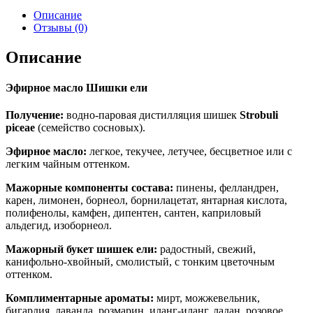
Описание
Отзывы (0)
Описание
Эфирное масло Шишки ели
Получение:
водно-паровая дистилляция шишек
Strobuli
piceae
(семейство сосновых).
Эфирное масло:
легкое, текучее, летучее, бесцветное или с
легким чайным оттенком.
Мажорные компоненты состава:
пинены, фелландрен,
карен, лимонен, борнеол, борнилацетат, янтарная кислота,
полифенолы, камфен, дипентен, сантен, каприловый
альдегид, изоборнеол.
Мажорный букет шишек ели:
радостный, свежий,
канифольно-хвойный, смолистый, с тонким цветочным
оттенком.
Комплиментарные ароматы:
мирт, можжевельник,
бигардия, лаванда, розмарин, иланг-иланг, ладан, розовое