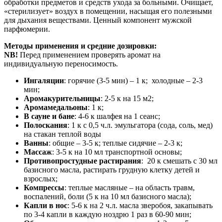
обработки предметов и средств ухода за больными. Очищает,
«стерилизует» воздух в помещении, насыщая его полезными
для дыхания веществами. Ценный компонент мужской
парфюмерии.
Методы применения и средние дозировки:
NB!
Перед применением проверять аромат на
индивидуальную переносимость.
Ингаляции
: горячие (3-5 мин) – 1 к; холодные – 2-3
мин;
Аромакурительницы
: 2-5 к на 15 м2;
Аромамедальоны
: 1 к;
В сауне и бане
: 4-6 к шалфея на 1 сеанс;
Полоскания
: 1 к с 0,5 ч.л. эмульгатора (сода, соль, мед)
на стакан теплой воды
Ванны
: общие – 3-5 к; теплые сидячие – 2-3 к;
Массаж
: 3-5 к на 10 мл транспортной основы;
Противопростудные растирания
: 20 к смешать с 30 мл
базисного масла, растирать грудную клетку детей и
взрослых;
Компрессы
: теплые масляные – на область травм,
воспалений, боли (5 к на 10 мл базисного масла);
Капли в нос
: 5-6 к на 2 ч.л. масла зверобоя, закапывать
по 3-4 капли в каждую ноздрю 1 раз в 60-90 мин;