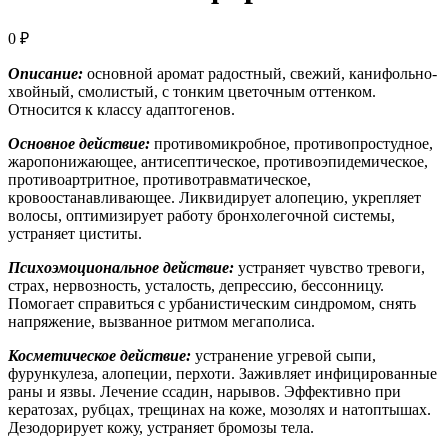
0
₽
Описание:
основной аромат радостный, свежий, канифольно-
хвойный, смолистый, с тонким цветочным оттенком.
Относится к классу адаптогенов.
Основное действие:
противомикробное, противопростудное,
жаропонижающее, антисептическое, противоэпидемическое,
противоартритное, противотравматическое,
кровоостанавливающее. Ликвидирует алопецию, укрепляет
волосы, оптимизирует работу бронхолегочной системы,
устраняет циститы.
Психоэмоциональное действие:
устраняет чувство тревоги,
страх, нервозность, усталость, депрессию, бессонницу.
Помогает справиться с урбанистическим синдромом, снять
напряжение, вызванное ритмом мегаполиса.
Косметическое действие:
устранение угревой сыпи,
фурункулеза, алопеции, перхоти. Заживляет инфицированные
раны и язвы. Лечение ссадин, нарывов. Эффективно при
кератозах, рубцах, трещинах на коже, мозолях и натоптышах.
Дезодорирует кожу, устраняет бромозы тела.