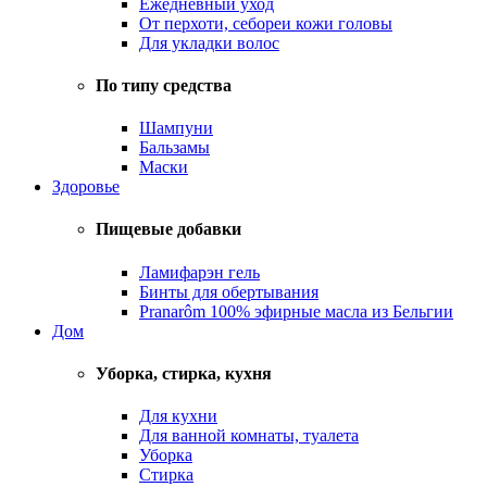
Ежедневный уход
От перхоти, себореи кожи головы
Для укладки волос
По типу средства
Шампуни
Бальзамы
Маски
Здоровье
Пищевые добавки
Ламифарэн гель
Бинты для обертывания
Pranarôm 100% эфирные масла из Бельгии
Дом
Уборка, стирка, кухня
Для кухни
Для ванной комнаты, туалета
Уборка
Стирка