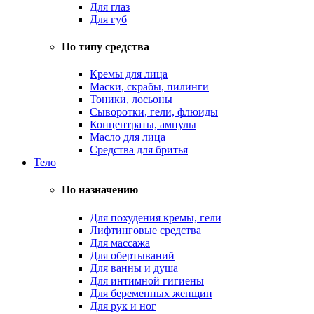
Для глаз
Для губ
По типу средства
Кремы для лица
Маски, скрабы, пилинги
Тоники, лосьоны
Сыворотки, гели, флюиды
Концентраты, ампулы
Масло для лица
Средства для бритья
Тело
По назначению
Для похудения кремы, гели
Лифтинговые средства
Для массажа
Для обертываний
Для ванны и душа
Для интимной гигиены
Для беременных женщин
Для рук и ног