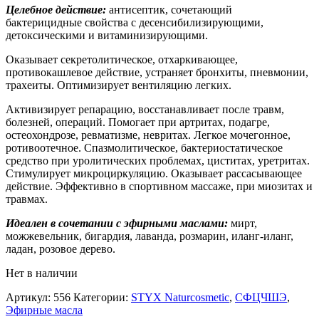
Целебное действие:
антисептик, сочетающий
бактерицидные свойства с десенсибилизирующими,
детоксическими и витаминизирующими.
Оказывает секретолитическое, отхаркивающее,
противокашлевое действие, устраняет бронхиты, пневмонии,
трахеиты. Оптимизирует вентиляцию легких.
Активизирует репарацию, восстанавливает после травм,
болезней, операций. Помогает при артритах, подагре,
остеохондрозе, ревматизме, невритах. Легкое мочегонное,
ротивоотечное. Спазмолитическое, бактериостатическое
средство при уролитических проблемах, циститах, уретритах.
Стимулирует микроциркуляцию. Оказывает рассасывающее
действие. Эффективно в спортивном массаже, при миозитах и
травмах.
Идеален в сочетании с эфирными маслами:
мирт,
можжевельник, бигардия, лаванда, розмарин, иланг-иланг,
ладан, розовое дерево.
Нет в наличии
Артикул:
556
Категории:
STYX Naturcosmetic
,
СФЦЧШЭ
,
Эфирные масла