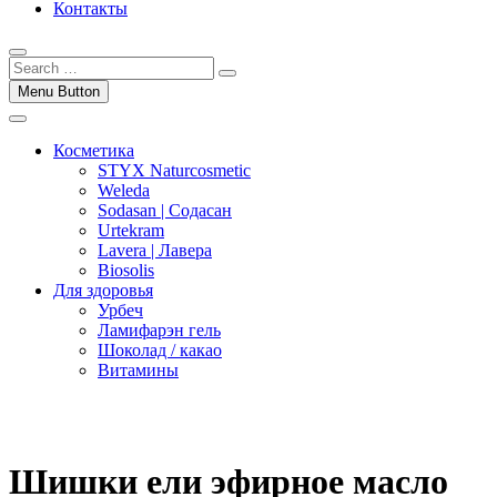
Контакты
Menu Button
Косметика
STYX Naturcosmetic
Weleda
Sodasan | Содасан
Urtekram
Lavera | Лавера
Biosolis
Для здоровья
Урбеч
Ламифарэн гель
Шоколад / какао
Витамины
Шишки ели эфирное масло