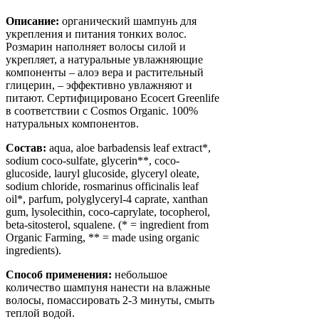
Описание:
органический шампунь для
укрепления и питания тонких волос.
Розмарин наполняет волосы силой и
укрепляет, а натуральные увлажняющие
компоненты – алоэ вера и растительный
глицерин, – эффективно увлажняют и
питают. Сертифицировано Ecocert Greenlife
в соответствии с Cosmos Organic. 100%
натуральных компонентов.
Состав:
аqua, aloe barbadensis leaf extract*,
sodium coco-sulfate, glycerin**, coco-
glucoside, lauryl glucoside, glyceryl oleate,
sodium chloride, rosmarinus officinalis leaf
oil*, parfum, polyglyceryl-4 caprate, xanthan
gum, lysolecithin, coco-caprylate, tocopherol,
beta-sitosterol, squalene. (* = ingredient from
Organic Farming, ** = made using organic
ingredients).
Способ применения:
небольшое
количество шампуня нанести на влажные
волосы, помассировать 2-3 минуты, смыть
теплой водой.