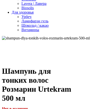
Lavera | Лавера
Biosolis
Для здоровья
Урбеч
Ламифарэн гель
Шоколад / какао
Витамины
Шампунь для
тонких волос
Розмарин Urtekram
500 мл
Нет в наличии