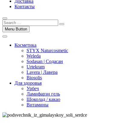
Доставка
Контакты
Menu Button
Косметика
STYX Naturcosmetic
Weleda
Sodasan | Содасан
Urtekram
Lavera | Лавера
Biosolis
Для здоровья
Урбеч
Ламифарэн гель
Шоколад / какао
Витамины