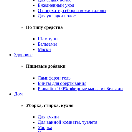
Ежедневный уход
От перхоти, себореи кожи головы
Для укладки волос
По типу средства
Шампуни
Бальзамы
Маски
Здоровье
Пищевые добавки
Ламифарэн гель
Бинты для обертывания
Pranarôm 100% эфирные масла из Бельгии
Дом
Уборка, стирка, кухня
Для кухни
Для ванной комнаты, туалета
Уборка