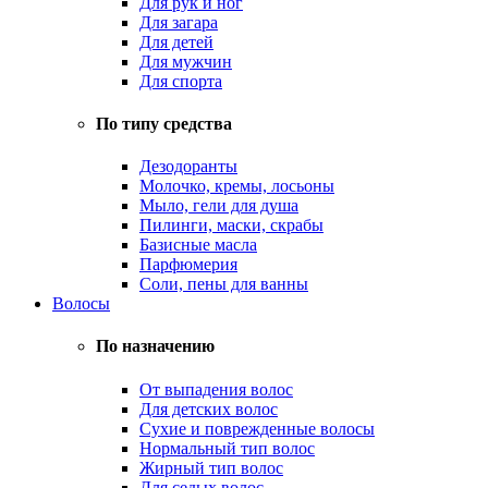
Для рук и ног
Для загара
Для детей
Для мужчин
Для спорта
По типу средства
Дезодоранты
Молочко, кремы, лосьоны
Мыло, гели для душа
Пилинги, маски, скрабы
Базисные масла
Парфюмерия
Соли, пены для ванны
Волосы
По назначению
От выпадения волос
Для детских волос
Сухие и поврежденные волосы
Нормальный тип волос
Жирный тип волос
Для седых волос