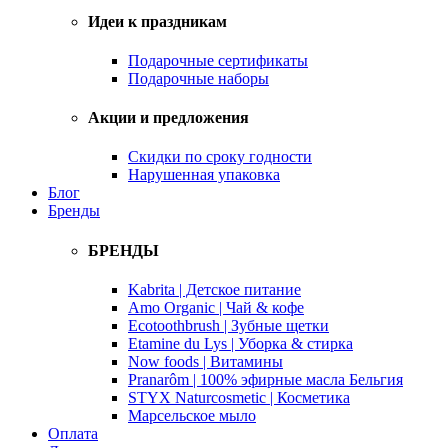
Идеи к праздникам
Подарочные сертификаты
Подарочные наборы
Акции и предложения
Скидки по сроку годности
Нарушенная упаковка
Блог
Бренды
БРЕНДЫ
Kabrita | Детское питание
Amo Organic | Чай & кофе
Ecotoothbrush | Зубные щетки
Etamine du Lys | Уборка & стирка
Now foods | Витамины
Pranarôm | 100% эфирные масла Бельгия
STYX Naturcosmetic | Косметика
Марсельское мыло
Оплата