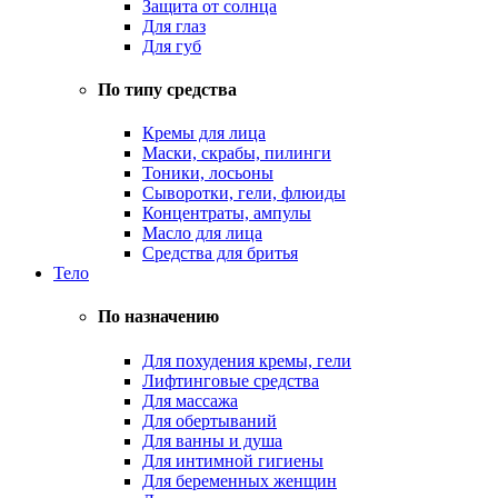
Защита от солнца
Для глаз
Для губ
По типу средства
Кремы для лица
Маски, скрабы, пилинги
Тоники, лосьоны
Сыворотки, гели, флюиды
Концентраты, ампулы
Масло для лица
Средства для бритья
Тело
По назначению
Для похудения кремы, гели
Лифтинговые средства
Для массажа
Для обертываний
Для ванны и душа
Для интимной гигиены
Для беременных женщин