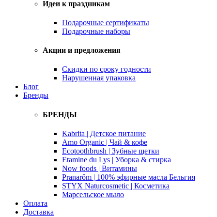
Идеи к праздникам
Подарочные сертификаты
Подарочные наборы
Акции и предложения
Скидки по сроку годности
Нарушенная упаковка
Блог
Бренды
БРЕНДЫ
Kabrita | Детское питание
Amo Organic | Чай & кофе
Ecotoothbrush | Зубные щетки
Etamine du Lys | Уборка & стирка
Now foods | Витамины
Pranarôm | 100% эфирные масла Бельгия
STYX Naturcosmetic | Косметика
Марсельское мыло
Оплата
Доставка