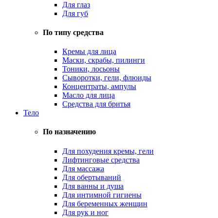
Для глаз
Для губ
По типу средства
Кремы для лица
Маски, скрабы, пилинги
Тоники, лосьоны
Сыворотки, гели, флюиды
Концентраты, ампулы
Масло для лица
Средства для бритья
Тело
По назначению
Для похудения кремы, гели
Лифтинговые средства
Для массажа
Для обертываний
Для ванны и душа
Для интимной гигиены
Для беременных женщин
Для рук и ног