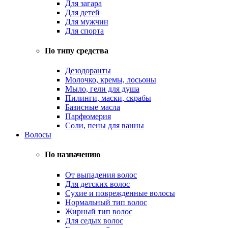
Для загара
Для детей
Для мужчин
Для спорта
По типу средства
Дезодоранты
Молочко, кремы, лосьоны
Мыло, гели для душа
Пилинги, маски, скрабы
Базисные масла
Парфюмерия
Соли, пены для ванны
Волосы
По назначению
От выпадения волос
Для детских волос
Сухие и поврежденные волосы
Нормальный тип волос
Жирный тип волос
Для седых волос