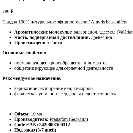
789
₽
Сандал 100% натуральное эфирное масло / Amyris balsamifera
Ароматические молекулы:
валерианол, эдесмол (Valérian
Часть, подвергаемая дистилляции:
древесина
Происхождение:
Гаити
Основные свойства:
нормализующее кровообращение и лимфоток
общетонизирующее для сердечной деятельности
Рекомендуемое назначение:
варикозное расширение вен, геморрой
физическая усталость, сердечная недостаточность
Объем:
10 мл
Производитель:
Pranarôm (Бельгия)
Code EAN: 5420008500312
Под заказ (3-7 дней)