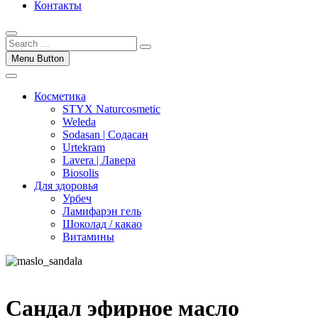
Контакты
Menu Button
Косметика
STYX Naturcosmetic
Weleda
Sodasan | Содасан
Urtekram
Lavera | Лавера
Biosolis
Для здоровья
Урбеч
Ламифарэн гель
Шоколад / какао
Витамины
Сандал эфирное масло