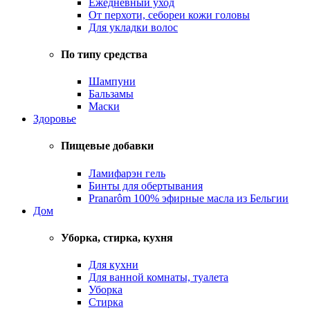
Ежедневный уход
От перхоти, себореи кожи головы
Для укладки волос
По типу средства
Шампуни
Бальзамы
Маски
Здоровье
Пищевые добавки
Ламифарэн гель
Бинты для обертывания
Pranarôm 100% эфирные масла из Бельгии
Дом
Уборка, стирка, кухня
Для кухни
Для ванной комнаты, туалета
Уборка
Стирка