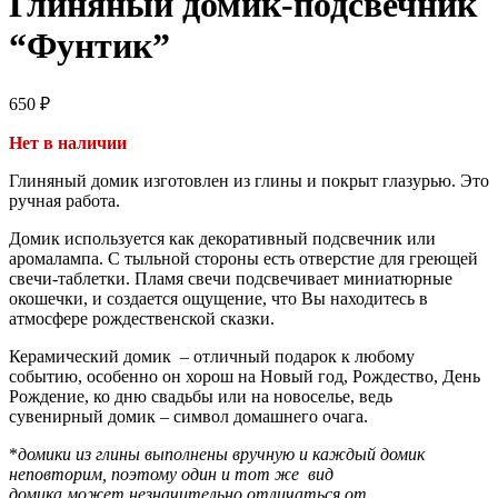
Глиняный домик-подсвечник
“Фунтик”
650
₽
Нет в наличии
Глиняный домик изготовлен из глины и покрыт глазурью. Это
ручная работа.
Домик используется как декоративный подсвечник или
аромалампа. С тыльной стороны есть отверстие для греющей
свечи-таблетки. Пламя свечи подсвечивает миниатюрные
окошечки, и создается ощущение, что Вы находитесь в
атмосфере рождественской сказки.
Керамический домик – отличный подарок к любому
событию, особенно он хорош на Новый год, Рождество, День
Рождение, ко дню свадьбы или на новоселье, ведь
сувенирный домик – символ домашнего очага.
*
домики из глины выполнены вручную и каждый домик
неповторим, поэтому один и тот же вид
домика может незначительно отличаться от