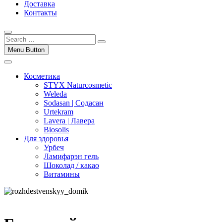
Доставка
Контакты
Menu Button
Косметика
STYX Naturcosmetic
Weleda
Sodasan | Содасан
Urtekram
Lavera | Лавера
Biosolis
Для здоровья
Урбеч
Ламифарэн гель
Шоколад / какао
Витамины