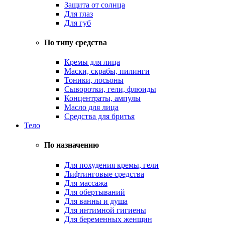
Защита от солнца
Для глаз
Для губ
По типу средства
Кремы для лица
Маски, скрабы, пилинги
Тоники, лосьоны
Сыворотки, гели, флюиды
Концентраты, ампулы
Масло для лица
Средства для бритья
Тело
По назначению
Для похудения кремы, гели
Лифтинговые средства
Для массажа
Для обертываний
Для ванны и душа
Для интимной гигиены
Для беременных женщин