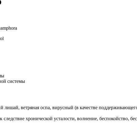
о
camphora
ol
мы
ной системы
лишай, ветряная оспа, вирусный (в качестве поддерживающего) 
ак следствие хронической усталости, волнение, беспокойство, бе