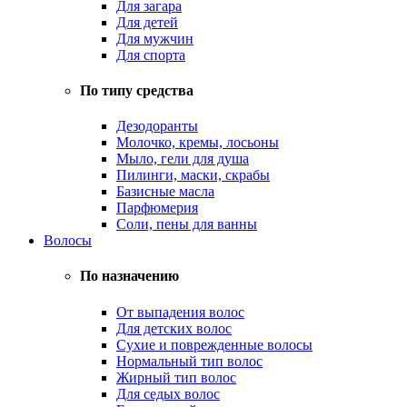
Для загара
Для детей
Для мужчин
Для спорта
По типу средства
Дезодоранты
Молочко, кремы, лосьоны
Мыло, гели для душа
Пилинги, маски, скрабы
Базисные масла
Парфюмерия
Соли, пены для ванны
Волосы
По назначению
От выпадения волос
Для детских волос
Сухие и поврежденные волосы
Нормальный тип волос
Жирный тип волос
Для седых волос