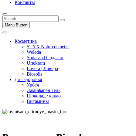
Контакты
Menu Button
Косметика
STYX Naturcosmetic
Weleda
Sodasan | Содасан
Urtekram
Lavera | Лавера
Biosolis
Для здоровья
Урбеч
Ламифарэн гель
Шоколад / какао
Витамины