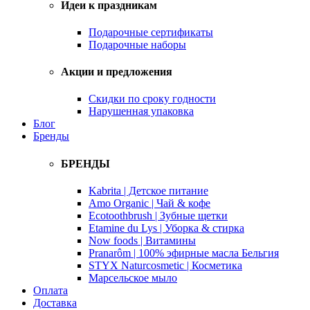
Идеи к праздникам
Подарочные сертификаты
Подарочные наборы
Акции и предложения
Скидки по сроку годности
Нарушенная упаковка
Блог
Бренды
БРЕНДЫ
Kabrita | Детское питание
Amo Organic | Чай & кофе
Ecotoothbrush | Зубные щетки
Etamine du Lys | Уборка & стирка
Now foods | Витамины
Pranarôm | 100% эфирные масла Бельгия
STYX Naturcosmetic | Косметика
Марсельское мыло
Оплата
Доставка