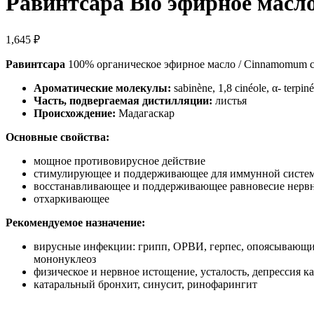
Равинтсара Bio эфирное масл
1,645
₽
Равинтсара
100% органическое эфирное масло / Cinnamomum 
Ароматические молекулы:
sabinène, 1,8 cinéole, α- terpiné
Часть, подвергаемая дистилляции:
листья
Происхождение:
Мадагаскар
Основные свойства:
мощное противовирусное действие
стимулирующее и поддерживающее для иммунной систе
восстанавливающее и поддерживающее равновесие нерв
отхаркивающее
Рекомендуемое назначение:
вирусные инфекции: грипп, ОРВИ, герпес, опоясывающий 
мононуклеоз
физическое и нервное истощение, усталость, депрессия к
катаральный бронхит, синусит, ринофарингит