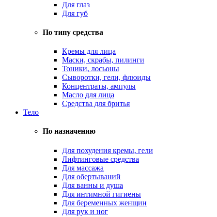
Для глаз
Для губ
По типу средства
Кремы для лица
Маски, скрабы, пилинги
Тоники, лосьоны
Сыворотки, гели, флюиды
Концентраты, ампулы
Масло для лица
Средства для бритья
Тело
По назначению
Для похудения кремы, гели
Лифтинговые средства
Для массажа
Для обертываний
Для ванны и душа
Для интимной гигиены
Для беременных женщин
Для рук и ног