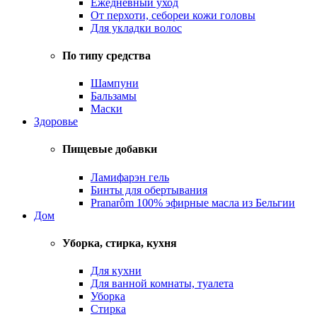
Ежедневный уход
От перхоти, себореи кожи головы
Для укладки волос
По типу средства
Шампуни
Бальзамы
Маски
Здоровье
Пищевые добавки
Ламифарэн гель
Бинты для обертывания
Pranarôm 100% эфирные масла из Бельгии
Дом
Уборка, стирка, кухня
Для кухни
Для ванной комнаты, туалета
Уборка
Стирка