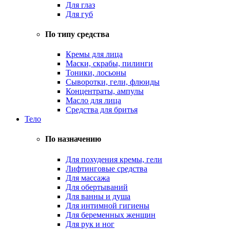
Для глаз
Для губ
По типу средства
Кремы для лица
Маски, скрабы, пилинги
Тоники, лосьоны
Сыворотки, гели, флюиды
Концентраты, ампулы
Масло для лица
Средства для бритья
Тело
По назначению
Для похудения кремы, гели
Лифтинговые средства
Для массажа
Для обертываний
Для ванны и душа
Для интимной гигиены
Для беременных женщин
Для рук и ног