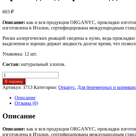
603
₽
Описание:
как и вся продукция ORGANYC, прокладки изготовл
изготовлена в Италии, сертифицирована международным стан
Риски аллергических реакций сведены к нулю, ведь прокладки
выделения и хорошо держат жидкость долгое время, что позво
Упаковка: 12 шт.
Состав:
натуральный хлопок.
Количество
товара
В корзину
Прокладки
Артикул:
3713
Категории:
Organyc
,
Для беременных и кормящи
для
рожениц
Описание
для
Отзывы (0)
первых
дней,
Описание
12
шт.
Описание:
как и вся продукция ORGANYC, прокладки изготовл
Organyc
изготовлена в Италии, сертифицирована международным стан