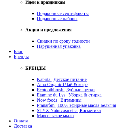
Идеи к праздникам
Подарочные сертификаты
Подарочные наборы
Акции и предложения
Скидки по сроку годности
Нарушенная упаковка
Блог
Бренды
БРЕНДЫ
Kabrita | Детское питание
Amo Organic | Чай & кофе
Ecotoothbrush | Зубные щетки
Etamine du Lys | Уборка & стирка
Now foods | Витамины
Pranarôm | 100% эфирные масла Бельгия
STYX Naturcosmetic | Косметика
Марсельское мыло
Оплата
Доставка