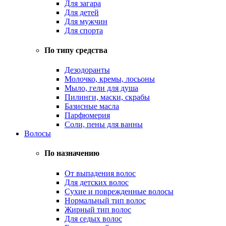
Для загара
Для детей
Для мужчин
Для спорта
По типу средства
Дезодоранты
Молочко, кремы, лосьоны
Мыло, гели для душа
Пилинги, маски, скрабы
Базисные масла
Парфюмерия
Соли, пены для ванны
Волосы
По назначению
От выпадения волос
Для детских волос
Сухие и поврежденные волосы
Нормальный тип волос
Жирный тип волос
Для седых волос