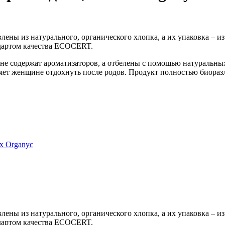
ены из натурального, органического хлопка, а их упаковка – и
дартом качества ECOCERT.
 не содержат ароматизаторов, а отбелены с помощью натуральны
ляет женщине отдохнуть после родов. Продукт полностью биораз
х Organyc
ены из натурального, органического хлопка, а их упаковка – и
дартом качества ECOCERT.