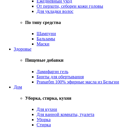
Ежедневный уход
От перхоти, себореи кожи головы
Для укладки волос
По типу средства
Шампуни
Бальзамы
Маски
Здоровье
Пищевые добавки
Ламифарэн гель
Бинты для обертывания
Pranarôm 100% эфирные масла из Бельгии
Дом
Уборка, стирка, кухня
Для кухни
Для ванной комнаты, туалета
Уборка
Стирка