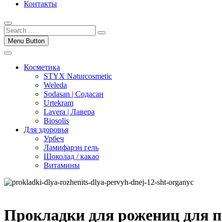
Контакты
Menu Button
Косметика
STYX Naturcosmetic
Weleda
Sodasan | Содасан
Urtekram
Lavera | Лавера
Biosolis
Для здоровья
Урбеч
Ламифарэн гель
Шоколад / какао
Витамины
Прокладки для рожениц для п