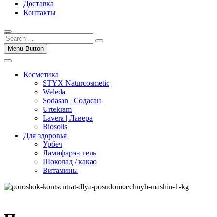
Доставка
Контакты
Menu Button
Косметика
STYX Naturcosmetic
Weleda
Sodasan | Содасан
Urtekram
Lavera | Лавера
Biosolis
Для здоровья
Урбеч
Ламифарэн гель
Шоколад / какао
Витамины