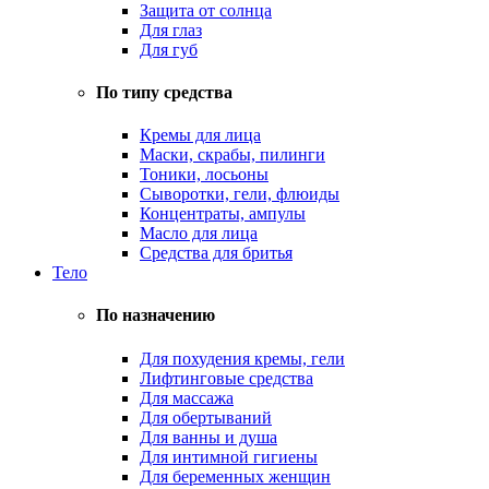
Защита от солнца
Для глаз
Для губ
По типу средства
Кремы для лица
Маски, скрабы, пилинги
Тоники, лосьоны
Сыворотки, гели, флюиды
Концентраты, ампулы
Масло для лица
Средства для бритья
Тело
По назначению
Для похудения кремы, гели
Лифтинговые средства
Для массажа
Для обертываний
Для ванны и душа
Для интимной гигиены
Для беременных женщин