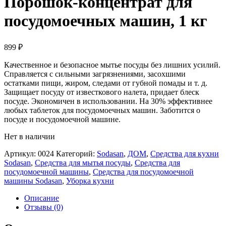
Порошок-концентрат для
посудомоечных машин, 1 кг
899
₽
Качественное и безопасное мытье посуды без лишних усилий.
Справляется с сильными загрязнениями, засохшими
остатками пищи, жиром, следами от губной помады и т. д.
Защищает посуду от известкового налета, придает блеск
посуде. Экономичен в использовании. На 30% эффективнее
любых таблеток для посудомоечных машин. Заботится о
посуде и посудомоечной машине.
Нет в наличии
Артикул:
0024
Категорий:
Sodasan
,
ДОМ
,
Средства для кухни
Sodasan
,
Средства для мытья посуды
,
Средства для
посудомоечной машины
,
Средства для посудомоечной
машины Sodasan
,
Уборка кухни
Описание
Отзывы (0)