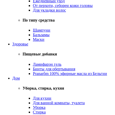
Ежедневный уход
От перхоти, себореи кожи головы
Для укладки волос
По типу средства
Шампуни
Бальзамы
Маски
Здоровье
Пищевые добавки
Ламифарэн гель
Бинты для обертывания
Pranarôm 100% эфирные масла из Бельгии
Дом
Уборка, стирка, кухня
Для кухни
Для ванной комнаты, туалета
Уборка
Стирка