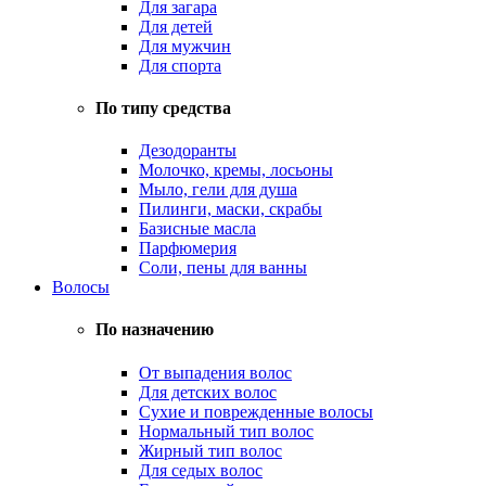
Для загара
Для детей
Для мужчин
Для спорта
По типу средства
Дезодоранты
Молочко, кремы, лосьоны
Мыло, гели для душа
Пилинги, маски, скрабы
Базисные масла
Парфюмерия
Соли, пены для ванны
Волосы
По назначению
От выпадения волос
Для детских волос
Сухие и поврежденные волосы
Нормальный тип волос
Жирный тип волос
Для седых волос