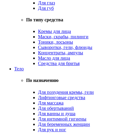
Для глаз
Для губ
По типу средства
Кремы для лица
Маски, скрабы, пилинги
Тоники, лосьоны
Сыворотки, гели, флюиды
Концентраты, ампулы
Масло для лица
Средства для бритья
Тело
По назначению
Для похудения кремы, гели
Лифтинговые средства
Для массажа
Для обертываний
Для ванны и душа
Для интимной гигиены
Для беременных женщин
Для рук и ног