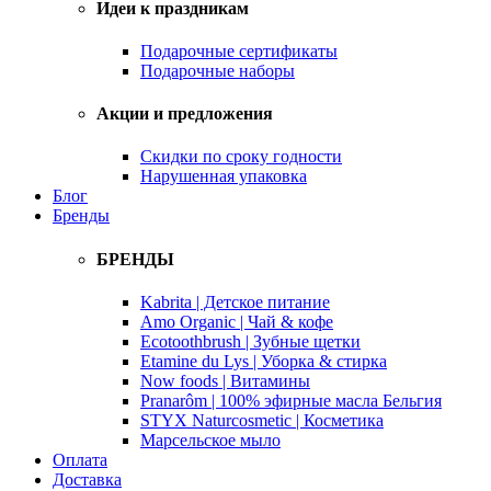
Идеи к праздникам
Подарочные сертификаты
Подарочные наборы
Акции и предложения
Скидки по сроку годности
Нарушенная упаковка
Блог
Бренды
БРЕНДЫ
Kabrita | Детское питание
Amo Organic | Чай & кофе
Ecotoothbrush | Зубные щетки
Etamine du Lys | Уборка & стирка
Now foods | Витамины
Pranarôm | 100% эфирные масла Бельгия
STYX Naturcosmetic | Косметика
Марсельское мыло
Оплата
Доставка