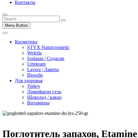
Контакты
Menu Button
Косметика
STYX Naturcosmetic
Weleda
Sodasan | Содасан
Urtekram
Lavera | Лавера
Biosolis
Для здоровья
Урбеч
Ламифарэн гель
Шоколад / какао
Витамины
Поглотитель запахов, Etamine 