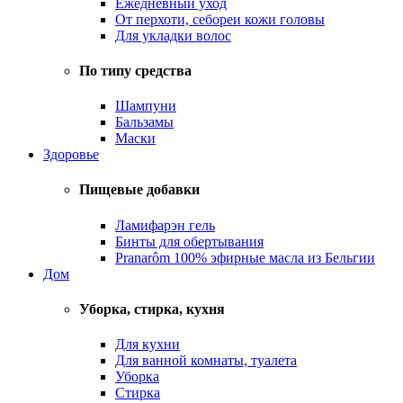
Ежедневный уход
От перхоти, себореи кожи головы
Для укладки волос
По типу средства
Шампуни
Бальзамы
Маски
Здоровье
Пищевые добавки
Ламифарэн гель
Бинты для обертывания
Pranarôm 100% эфирные масла из Бельгии
Дом
Уборка, стирка, кухня
Для кухни
Для ванной комнаты, туалета
Уборка
Стирка