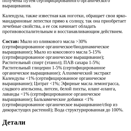
получены путем сертифицированного органического
выращивания.
Календула, также известная как ноготки, обращает свои ярко-
мандариновые лепестки прямо к солнцу, так она приобретает
лечебные свойства, а ее сок начинает обладать
противовоспалительным и восстанавливающим действием.
Состав:
Мыло из оливкового масла >30%
(сертифицированное органическое/биодинамическое
выращивание); Мыло из кокосового масла 5-15%
(сертифицированное органическое выращивание);
Растительный спирт (этанол); ПАВ сахара 1-5%;
Растительный глицерин 1-5% (сертифицированное
органическое выращивание); Алхимический экстракт
Календулы <1% (сертифицированное органическое
выращивание); Цитрат <1%; Эфирные масла лемонграсса,
сладкого апельсина, литсеи, белой пихты, иланг-иланга,
лаванды <1% (сертифицированное органическое
выращивание); Бальзамические добавки <1%
(сертифицированное органическое выращивание/сбор из
дикорастущих растений); Вода структурированная до 100%.
Детали