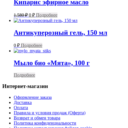
Кипарис эфирное масло
Первоначальная
Текущая
1,580
₽
0
₽
Подробнее
цена
цена:
составляла
0 ₽.
1,580 ₽.
Антикуперозный гель, 150 мл
0
₽
Подробнее
Мыло био «Мята», 100 г
Подробнее
Интернет-магазин
Оформление заказа
Доставка
Оплата
Правила и условия продаж (Оферта)
Возврат и обмен товара
Политика конфиденциальности