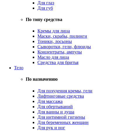
Для глаз
Для губ
По типу средства
Кремы для лица
Маски, скрабы, пилинги
Тоники, лосьоны
Сыворотки, гели, флюиды
Концентраты, ампулы
Масло для лица
Средства для бритья
Тело
По назначению
Для похудения кремы, гели
Лифтинговые средства
Для массажа
Для обертываний
Для ванны и душа
Для интимной гигиены
Для беременных женщин
Для рук и ног