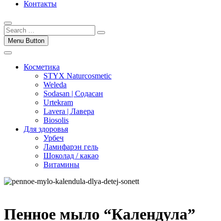
Контакты
Menu Button
Косметика
STYX Naturcosmetic
Weleda
Sodasan | Содасан
Urtekram
Lavera | Лавера
Biosolis
Для здоровья
Урбеч
Ламифарэн гель
Шоколад / какао
Витамины
Пенное мыло “Календула”