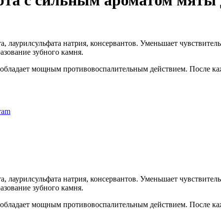
рта с сильным ароматом мяты 
, лаурилсульфата натрия, консервантов. Уменьшает чувствительн
разование зубного камня.
ры обладает мощным противовоспалительным действием. После к
ram
, лаурилсульфата натрия, консервантов. Уменьшает чувствительн
разование зубного камня.
ры обладает мощным противовоспалительным действием. После к