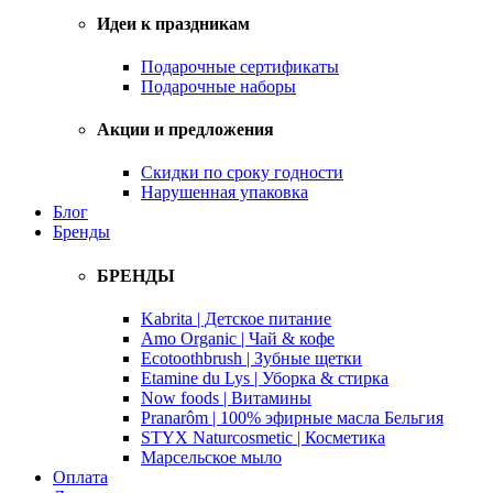
Идеи к праздникам
Подарочные сертификаты
Подарочные наборы
Акции и предложения
Скидки по сроку годности
Нарушенная упаковка
Блог
Бренды
БРЕНДЫ
Kabrita | Детское питание
Amo Organic | Чай & кофе
Ecotoothbrush | Зубные щетки
Etamine du Lys | Уборка & стирка
Now foods | Витамины
Pranarôm | 100% эфирные масла Бельгия
STYX Naturcosmetic | Косметика
Марсельское мыло
Оплата