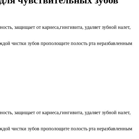
для чувствительных зубов
ость, защищает от кариеса,гингивита, удаляет зубной налет,
аждой чистки зубов прополощите полость рта неразбавленным
ость, защищает от кариеса,гингивита, удаляет зубной налет,
аждой чистки зубов прополощите полость рта неразбавленным