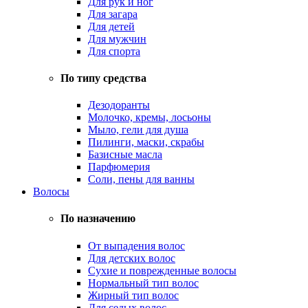
Для рук и ног
Для загара
Для детей
Для мужчин
Для спорта
По типу средства
Дезодоранты
Молочко, кремы, лосьоны
Мыло, гели для душа
Пилинги, маски, скрабы
Базисные масла
Парфюмерия
Соли, пены для ванны
Волосы
По назначению
От выпадения волос
Для детских волос
Сухие и поврежденные волосы
Нормальный тип волос
Жирный тип волос
Для седых волос