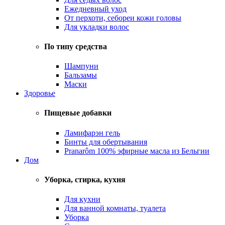
Ежедневный уход
От перхоти, себореи кожи головы
Для укладки волос
По типу средства
Шампуни
Бальзамы
Маски
Здоровье
Пищевые добавки
Ламифарэн гель
Бинты для обертывания
Pranarôm 100% эфирные масла из Бельгии
Дом
Уборка, стирка, кухня
Для кухни
Для ванной комнаты, туалета
Уборка