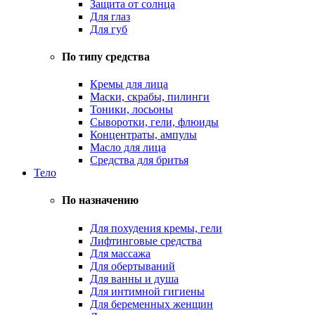
Защита от солнца
Для глаз
Для губ
По типу средства
Кремы для лица
Маски, скрабы, пилинги
Тоники, лосьоны
Сыворотки, гели, флюиды
Концентраты, ампулы
Масло для лица
Средства для бритья
Тело
По назначению
Для похудения кремы, гели
Лифтинговые средства
Для массажа
Для обертываний
Для ванны и душа
Для интимной гигиены
Для беременных женщин