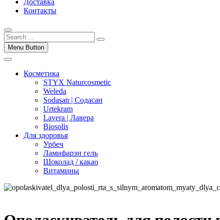
Доставка
Контакты
Menu Button
Косметика
STYX Naturcosmetic
Weleda
Sodasan | Содасан
Urtekram
Lavera | Лавера
Biosolis
Для здоровья
Урбеч
Ламифарэн гель
Шоколад / какао
Витамины