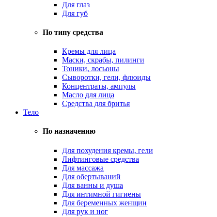
Для глаз
Для губ
По типу средства
Кремы для лица
Маски, скрабы, пилинги
Тоники, лосьоны
Сыворотки, гели, флюиды
Концентраты, ампулы
Масло для лица
Средства для бритья
Тело
По назначению
Для похудения кремы, гели
Лифтинговые средства
Для массажа
Для обертываний
Для ванны и душа
Для интимной гигиены
Для беременных женщин
Для рук и ног