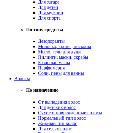
Для загара
Для детей
Для мужчин
Для спорта
По типу средства
Дезодоранты
Молочко, кремы, лосьоны
Мыло, гели для душа
Пилинги, маски, скрабы
Базисные масла
Парфюмерия
Соли, пены для ванны
Волосы
По назначению
От выпадения волос
Для детских волос
Сухие и поврежденные волосы
Нормальный тип волос
Жирный тип волос
Для седых волос