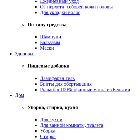
Ежедневный уход
От перхоти, себореи кожи головы
Для укладки волос
По типу средства
Шампуни
Бальзамы
Маски
Здоровье
Пищевые добавки
Ламифарэн гель
Бинты для обертывания
Pranarôm 100% эфирные масла из Бельгии
Дом
Уборка, стирка, кухня
Для кухни
Для ванной комнаты, туалета
Уборка
Стирка