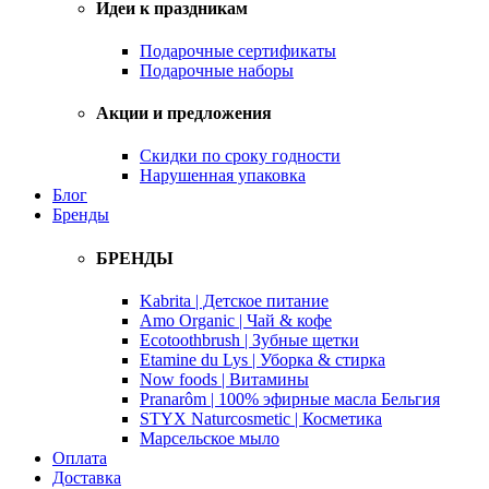
Идеи к праздникам
Подарочные сертификаты
Подарочные наборы
Акции и предложения
Скидки по сроку годности
Нарушенная упаковка
Блог
Бренды
БРЕНДЫ
Kabrita | Детское питание
Amo Organic | Чай & кофе
Ecotoothbrush | Зубные щетки
Etamine du Lys | Уборка & стирка
Now foods | Витамины
Pranarôm | 100% эфирные масла Бельгия
STYX Naturcosmetic | Косметика
Марсельское мыло
Оплата
Доставка