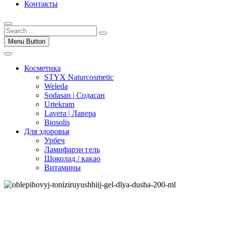
Контакты
Menu Button
Косметика
STYX Naturcosmetic
Weleda
Sodasan | Содасан
Urtekram
Lavera | Лавера
Biosolis
Для здоровья
Урбеч
Ламифарэн гель
Шоколад / какао
Витамины