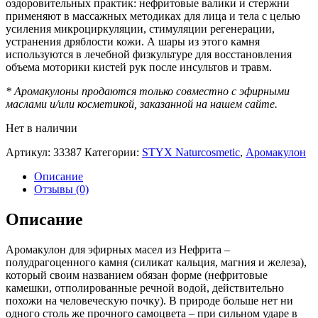
оздоровительных практик: нефритовые валики и стержни
применяют в массажных методиках для лица и тела с целью
усиления микроциркуляции, стимуляции регенерации,
устранения дряблости кожи. А шары из этого камня
используются в лечебной физкультуре для восстановления
объема моторики кистей рук после инсультов и травм.
* Аромакулоны продаются только совместно с эфирными
маслами и/или косметикой, заказанной на нашем сайте.
Нет в наличии
Артикул:
33387
Категории:
STYX Naturcosmetic
,
Аромакулон
Описание
Отзывы (0)
Описание
Аромакулон для эфирных масел из Нефрита –
полудрагоценного камня (силикат кальция, магния и железа),
который своим названием обязан форме (нефритовые
камешки, отполированные речной водой, действительно
похожи на человеческую почку). В природе больше нет ни
одного столь же прочного самоцвета – при сильном ударе в