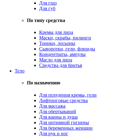
Для глаз
Для губ
По типу средства
Кремы для лица
Маски, скрабы, пилинги
Тоники, лосьоны
Сыворотки, гели, флюиды
Концентраты, ампулы
Масло для лица
Средства для бритья
Тело
По назначению
Для похудения кремы, гели
Лифтинговые средства
Для массажа
Для обертываний
Для ванны и душа
Для интимной гигиены
Для беременных женщин
Для рук и ног