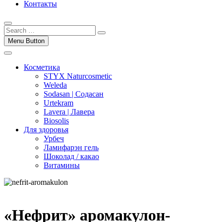
Контакты
Menu Button
Косметика
STYX Naturcosmetic
Weleda
Sodasan | Содасан
Urtekram
Lavera | Лавера
Biosolis
Для здоровья
Урбеч
Ламифарэн гель
Шоколад / какао
Витамины
«Нефрит» аромакулон-