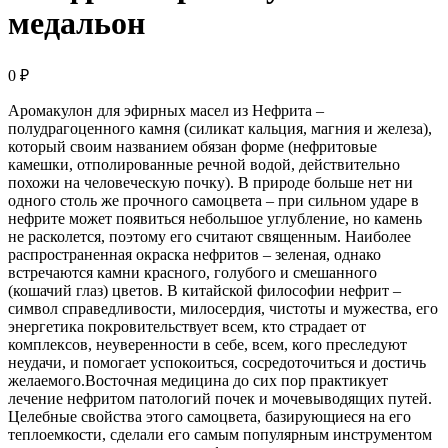
медальон
0
₽
Аромакулон для эфирных масел из Нефрита –
полудрагоценного камня (силикат кальция, магния и железа),
который своим названием обязан форме (нефритовые
камешки, отполированные речной водой, действительно
похожи на человеческую почку). В природе больше нет ни
одного столь же прочного самоцвета – при сильном ударе в
нефрите может появиться небольшое углубление, но камень
не расколется, поэтому его считают священным. Наиболее
распространенная окраска нефритов – зеленая, однако
встречаются камни красного, голубого и смешанного
(кошачий глаз) цветов. В китайской философии нефрит –
символ справедливости, милосердия, чистоты и мужества, его
энергетика покровительствует всем, кто страдает от
комплексов, неуверенности в себе, всем, кого преследуют
неудачи, и помогает успокоиться, сосредоточиться и достичь
желаемого.Восточная медицина до сих пор практикует
лечение нефритом патологий почек и мочевыводящих путей.
Целебные свойства этого самоцвета, базирующиеся на его
теплоемкости, сделали его самым популярным инструментом