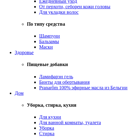
Ежедневный уход
От перхоти, себореи кожи головы
Для укладки волос
По типу средства
Шампуни
Бальзамы
Маски
Здоровье
Пищевые добавки
Ламифарэн гель
Бинты для обертывания
Pranarôm 100% эфирные масла из Бельгии
Дом
Уборка, стирка, кухня
Для кухни
Для ванной комнаты, туалета
Уборка
Стирка