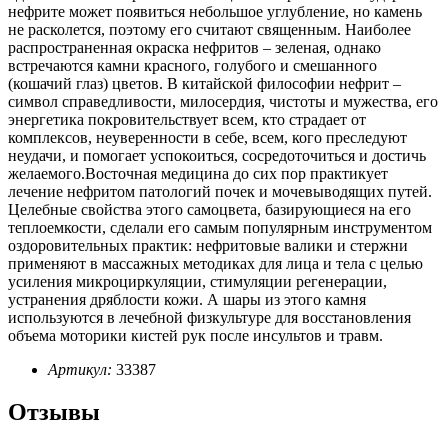
нефрите может появиться небольшое углубление, но камень
не расколется, поэтому его считают священным. Наиболее
распространенная окраска нефритов – зеленая, однако
встречаются камни красного, голубого и смешанного
(кошачий глаз) цветов. В китайской философии нефрит –
символ справедливости, милосердия, чистоты и мужества, его
энергетика покровительствует всем, кто страдает от
комплексов, неуверенности в себе, всем, кого преследуют
неудачи, и помогает успокоиться, сосредоточиться и достичь
желаемого.Восточная медицина до сих пор практикует
лечение нефритом патологий почек и мочевыводящих путей.
Целебные свойства этого самоцвета, базирующиеся на его
теплоемкости, сделали его самым популярным инструментом
оздоровительных практик: нефритовые валики и стержни
применяют в массажных методиках для лица и тела с целью
усиления микроциркуляции, стимуляции регенерации,
устранения дряблости кожи. А шары из этого камня
используются в лечебной физкультуре для восстановления
объема моторики кистей рук после инсультов и травм.
Артикул:
33387
Отзывы