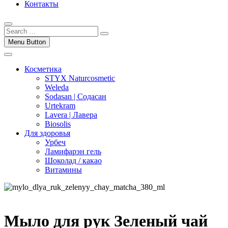
Контакты
Menu Button
Косметика
STYX Naturcosmetic
Weleda
Sodasan | Содасан
Urtekram
Lavera | Лавера
Biosolis
Для здоровья
Урбеч
Ламифарэн гель
Шоколад / какао
Витамины
Мыло для рук Зеленый чай