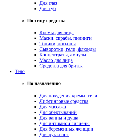
Для глаз
Для губ
По типу средства
Кремы для лица
Маски, скрабы, пилинги
Тоники, лосьоны
Сыворотки, гели, флюиды
Концентраты, ампулы
Масло для лица
Средства для бритья
Тело
По назначению
Для похудения кремы, гели
Лифтинговые средства
Для массажа
Для обертываний
Для ванны и душа
Для интимной гигиены
Для беременных женщин
Для рук и ног