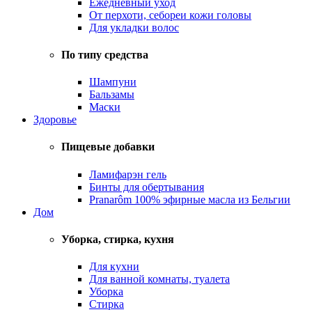
Ежедневный уход
От перхоти, себореи кожи головы
Для укладки волос
По типу средства
Шампуни
Бальзамы
Маски
Здоровье
Пищевые добавки
Ламифарэн гель
Бинты для обертывания
Pranarôm 100% эфирные масла из Бельгии
Дом
Уборка, стирка, кухня
Для кухни
Для ванной комнаты, туалета
Уборка
Стирка