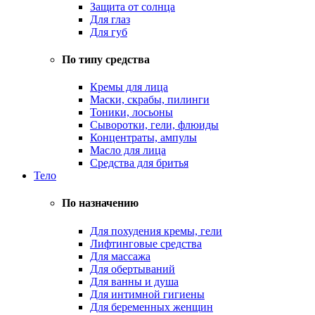
Защита от солнца
Для глаз
Для губ
По типу средства
Кремы для лица
Маски, скрабы, пилинги
Тоники, лосьоны
Сыворотки, гели, флюиды
Концентраты, ампулы
Масло для лица
Средства для бритья
Тело
По назначению
Для похудения кремы, гели
Лифтинговые средства
Для массажа
Для обертываний
Для ванны и душа
Для интимной гигиены
Для беременных женщин