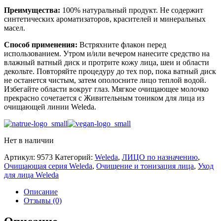
Преимущества:
100% натуральный продукт. Не содержит
синтетических ароматизаторов, красителей и минеральных
масел.
Способ применения:
Встряхните флакон перед
использованием. Утром и/или вечером нанесите средство на
влажный ватный диск и протрите кожу лица, шеи и области
декольте. Повторяйте процедуру до тех пор, пока ватный диск
не останется чистым, затем ополосните лицо теплой водой.
Избегайте области вокруг глаз. Мягкое очищающее молочко
прекрасно сочетается с Живительным тоником для лица из
очищающей линии Weleda.
Нет в наличии
Артикул:
9573
Категорий:
Weleda
,
ЛИЦО по назначению
,
Очищающая серия Weleda
,
Очищение и тонизация лица
,
Уход
для лица Weleda
Описание
Отзывы (0)