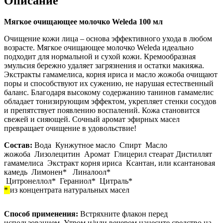
Описание
Мягкое очищающее молочко Weleda 100 мл
Очищение кожи лица – основа эффективного ухода в любом
возрасте. Мягкое очищающее молочко Weleda идеально
подходит для нормальной и сухой кожи. Кремообразная
эмульсия бережно удаляет загрязнения и остатки макияжа.
Экстракты гамамелиса, корня ириса и масло жожоба очищают
поры и способствуют их сужению, не нарушая естественный
баланс. Благодаря высокому содержанию танинов гамамелис
обладает тонизирующим эффектом, укрепляет стенки сосудов
и препятствует появлению воспалений. Кожа становится
свежей и сияющей. Сочный аромат эфирных масел
превращает очищение в удовольствие!
Состав:
Вода
Кунжутное масло
Спирт
Масло
жожоба
Лизолецитин
Аромат
Глицерил стеарат
Дистиллят
гамамелиса
Экстракт корня ириса
Ксантан, или ксантановая
камедь
Лимонен*
Линалоол*
Цитронеллол*
Гераниол*
Цитраль*
*
из концентрата натуральных масел
Способ применения:
Встряхните флакон перед
использованием. Утром и/или вечером нанесите средство на