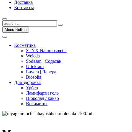
Доставка
Контакты
Menu Button
Косметика
STYX Naturcosmetic
Weleda
Sodasan | Содасан
Urtekram
Lavera | Лавера
Biosolis
Для здоровья
Урбеч
Ламифарэн гель
Шоколад / какао
Витамины