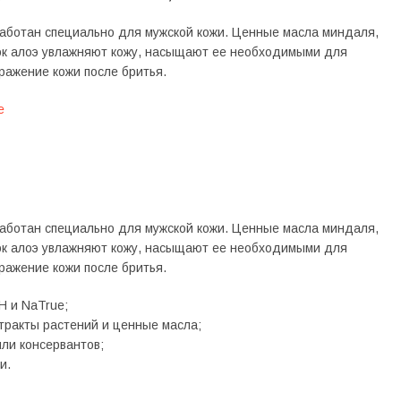
ботан специально для мужской кожи. Ценные масла миндаля,
сок алоэ увлажняют кожу, насыщают ее необходимыми для
ражение кожи после бритья.
e
ботан специально для мужской кожи. Ценные масла миндаля,
сок алоэ увлажняют кожу, насыщают ее необходимыми для
ражение кожи после бритья.
H и NaTrue;
ракты растений и ценные масла;
или консервантов;
и.