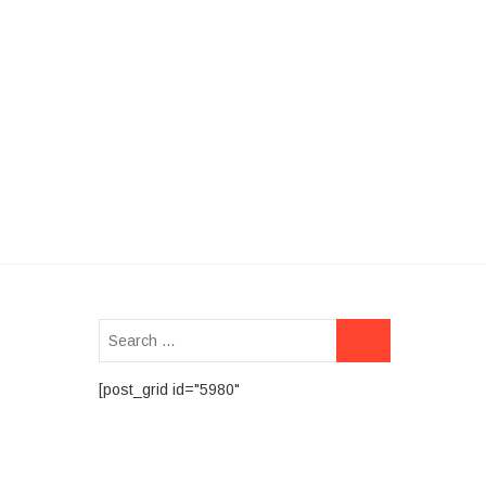
[post_grid id="5980"