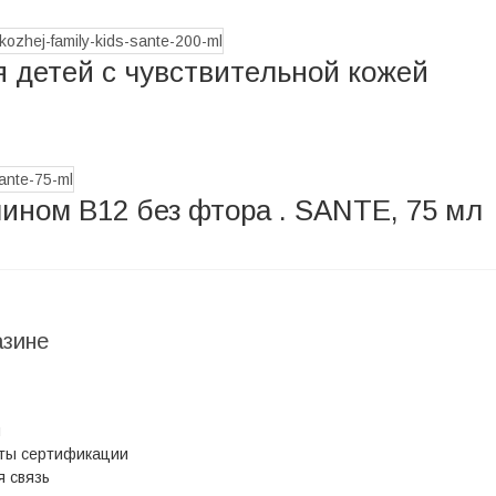
 детей с чувствительной кожей
мином В12 без фтора . SANTE, 75 мл
азине
ы
ты сертификации
 связь