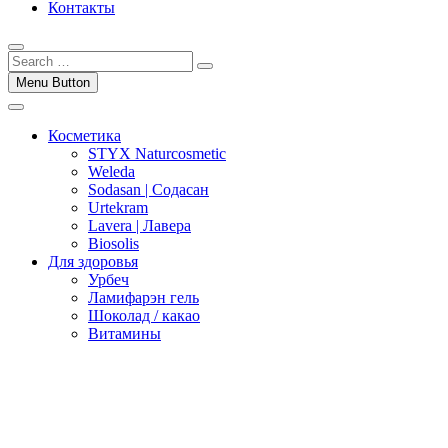
Контакты
Menu Button
Косметика
STYX Naturcosmetic
Weleda
Sodasan | Содасан
Urtekram
Lavera | Лавера
Biosolis
Для здоровья
Урбеч
Ламифарэн гель
Шоколад / какао
Витамины