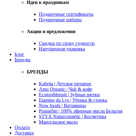
Идеи к праздникам
Подарочные сертификаты
Подарочные наборы
Акции и предложения
Скидки по сроку годности
Нарушенная упаковка
Блог
Бренды
БРЕНДЫ
Kabrita | Детское питание
Amo Organic | Чай & кофе
Ecotoothbrush | Зубные щетки
Etamine du Lys | Уборка & стирка
Now foods | Витамины
Pranarôm | 100% эфирные масла Бельгия
STYX Naturcosmetic | Косметика
Марсельское мыло
Оплата
Доставка