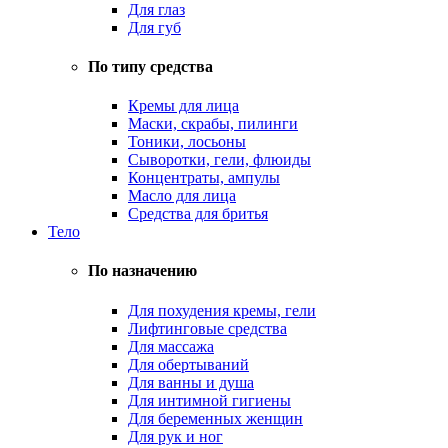
Для глаз
Для губ
По типу средства
Кремы для лица
Маски, скрабы, пилинги
Тоники, лосьоны
Сыворотки, гели, флюиды
Концентраты, ампулы
Масло для лица
Средства для бритья
Тело
По назначению
Для похудения кремы, гели
Лифтинговые средства
Для массажа
Для обертываний
Для ванны и душа
Для интимной гигиены
Для беременных женщин
Для рук и ног