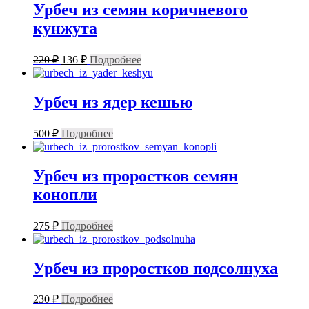
Урбеч из семян коричневого
кунжута
Первоначальная
Текущая
220
₽
136
₽
Подробнее
цена
цена:
составляла
136 ₽.
220 ₽.
Урбеч из ядер кешью
500
₽
Подробнее
Урбеч из проростков семян
конопли
275
₽
Подробнее
Урбеч из проростков подсолнуха
230
₽
Подробнее