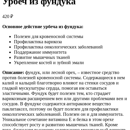
Урбеч из фундука
420
₽
Основное действие урбеча из фундука:
Полезен для кровеносной системы
Профилактика варикоза
Профилактика онкологических заболеваний
Поддержание иммунитета
Развитие мышечных тканей
Укрепление костей и зубной эмали
Описание:
фундук, или лесной орех, – известное средство
против болезней кровеносной системы. Содержащиеся в нем
калий и кальций благотворно влияют на стенки сосудов и
гладкой мускулатуры сердца, помогая им оставаться
эластичными. Фундук будет полезен тем, кто страдает
варикозным расширением вен или другими проблемами вен и
сосудов. В фундуке содержится антираковое вещество
паклитаксел, поэтому он будет полезен для профилактики
онкологических заболеваний. Полезен он и для иммунитета.
Уникальное сочетание витамина Е и белка в этом орехе
способствует росту и развитию мышечных тканей. Кроме
того, благодаря высокому содержанию минеральный веществ