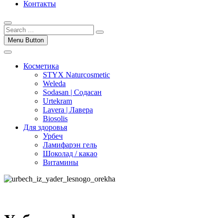
Контакты
Menu Button
Косметика
STYX Naturcosmetic
Weleda
Sodasan | Содасан
Urtekram
Lavera | Лавера
Biosolis
Для здоровья
Урбеч
Ламифарэн гель
Шоколад / какао
Витамины