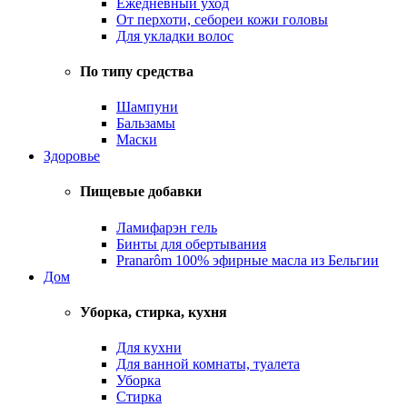
Ежедневный уход
От перхоти, себореи кожи головы
Для укладки волос
По типу средства
Шампуни
Бальзамы
Маски
Здоровье
Пищевые добавки
Ламифарэн гель
Бинты для обертывания
Pranarôm 100% эфирные масла из Бельгии
Дом
Уборка, стирка, кухня
Для кухни
Для ванной комнаты, туалета
Уборка
Стирка