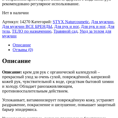
рекомендовано регулярное использование.
Нет в наличии
Артикул:
14270
Категорий:
STYX Naturcosmetic
,
Для мужчин
,
Для мужчин ВСЕ БРЕНДЫ
,
Для рук и ног
,
Для рук и ног
,
Для
тела
,
ТЕЛО по назначению
,
Травяной сад
,
Уход за телом для
мужчин
Описание
Отзывы (0)
Описание
Описание:
крем для рук с органической календулой –
прекрасный уход за очень сухой, повреждённой, капризной
кожей рук, чувствительной к воде, средствам бытовой химии
и холоду. Обладает ранозаживляющим,
противовоспалительным действием.
Успокаивает, витаминизирует повреждённую кожу, устраняет
раздражение, покраснение и шелушение, повышает защитный
барьер эпидермиса.