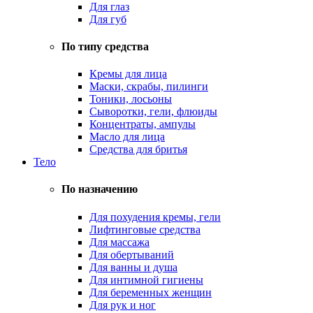
Для глаз
Для губ
По типу средства
Кремы для лица
Маски, скрабы, пилинги
Тоники, лосьоны
Сыворотки, гели, флюиды
Концентраты, ампулы
Масло для лица
Средства для бритья
Тело
По назначению
Для похудения кремы, гели
Лифтинговые средства
Для массажа
Для обертываний
Для ванны и душа
Для интимной гигиены
Для беременных женщин
Для рук и ног