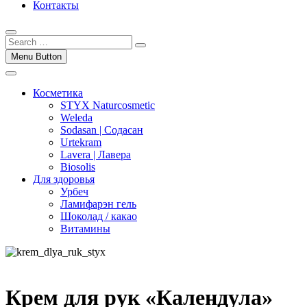
Контакты
Menu Button
Косметика
STYX Naturcosmetic
Weleda
Sodasan | Содасан
Urtekram
Lavera | Лавера
Biosolis
Для здоровья
Урбеч
Ламифарэн гель
Шоколад / какао
Витамины
Крем для рук «Календула»