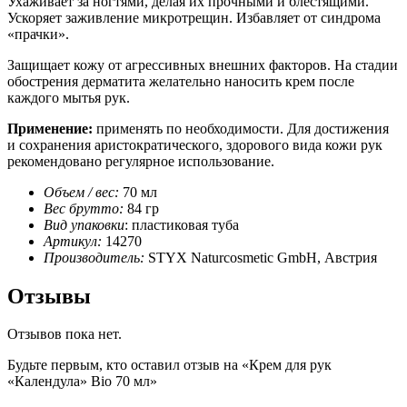
Ухаживает за ногтями, делая их прочными и блестящими.
Ускоряет заживление микротрещин. Избавляет от синдрома
«прачки».
Защищает кожу от агрессивных внешних факторов. На стадии
обострения дерматита желательно наносить крем после
каждого мытья рук.
Применение:
применять по необходимости. Для достижения
и сохранения аристократического, здорового вида кожи рук
рекомендовано регулярное использование.
Объем / вес:
70 мл
Вес брутто:
84 гр
Вид упаковки
: пластиковая туба
Артикул:
14270
Производитель:
STYX Naturcosmetic GmbH, Австрия
Отзывы
Отзывов пока нет.
Будьте первым, кто оставил отзыв на «Крем для рук
«Календула» Bio 70 мл»