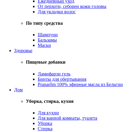
Ежедневный уход
От перхоти, себореи кожи головы
Для укладки волос
По типу средства
Шампуни
Бальзамы
Маски
Здоровье
Пищевые добавки
Ламифарэн гель
Бинты для обертывания
Pranarôm 100% эфирные масла из Бельгии
Дом
Уборка, стирка, кухня
Для кухни
Для ванной комнаты, туалета
Уборка
Стирка