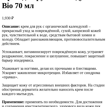
Bio 70 мл
1,930
₽
Описание:
крем для рук с органической календулой –
прекрасный уход за повреждённой, сухой, капризной кожей
рук, чувствительной к воде, средствам бытовой химии и
холоду. Обладает ранозаживляющим, противовоспалительным
действием.
Успокаивает, витаминизирует повреждённую кожу, устраняет
раздражение, покраснение и шелушение, повышает защитный
барьер эпидермиса.
Ухаживает за ногтями, делая их прочными и блестящими.
Ускоряет заживление микротрещин. Избавляет от синдрома
«прачки».
Защищает кожу от агрессивных внешних факторов. На стадии
обострения дерматита желательно наносить крем после
каждого мытья рук.
Применение:
применять по необходимости. Для достижения
и сохранения аристократического, здорового вида кожи рук