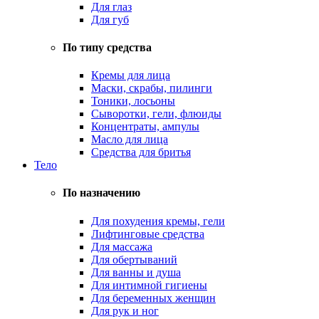
Для глаз
Для губ
По типу средства
Кремы для лица
Маски, скрабы, пилинги
Тоники, лосьоны
Сыворотки, гели, флюиды
Концентраты, ампулы
Масло для лица
Средства для бритья
Тело
По назначению
Для похудения кремы, гели
Лифтинговые средства
Для массажа
Для обертываний
Для ванны и душа
Для интимной гигиены
Для беременных женщин
Для рук и ног