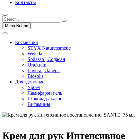
Контакты
Menu Button
Косметика
STYX Naturcosmetic
Weleda
Sodasan | Содасан
Urtekram
Lavera | Лавера
Biosolis
Для здоровья
Урбеч
Ламифарэн гель
Шоколад / какао
Витамины
Крем для рук Интенсивное