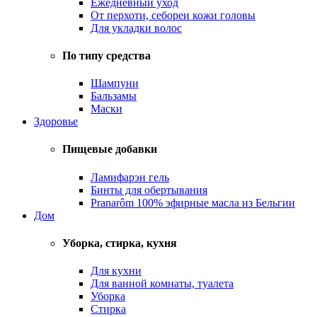
Ежедневный уход
От перхоти, себореи кожи головы
Для укладки волос
По типу средства
Шампуни
Бальзамы
Маски
Здоровье
Пищевые добавки
Ламифарэн гель
Бинты для обертывания
Pranarôm 100% эфирные масла из Бельгии
Дом
Уборка, стирка, кухня
Для кухни
Для ванной комнаты, туалета
Уборка
Стирка