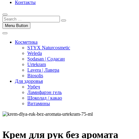
Контакты
Menu Button
Косметика
STYX Naturcosmetic
Weleda
Sodasan | Содасан
Urtekram
Lavera | Лавера
Biosolis
Для здоровья
Урбеч
Ламифарэн гель
Шоколад / какао
Витамины
Крем для рук без аромата