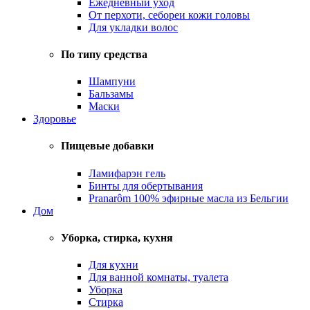
Ежедневный уход
От перхоти, себореи кожи головы
Для укладки волос
По типу средства
Шампуни
Бальзамы
Маски
Здоровье
Пищевые добавки
Ламифарэн гель
Бинты для обертывания
Pranarôm 100% эфирные масла из Бельгии
Дом
Уборка, стирка, кухня
Для кухни
Для ванной комнаты, туалета
Уборка
Стирка