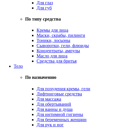
Для глаз
Для губ
По типу средства
Кремы для лица
Маски, скрабы, пилинги
Тоники, лосьоны
Сыворотки, гели, флюиды
Концентраты, ампулы
Масло для лица
Средства для бритья
Тело
По назначению
Для похудения кремы, гели
Лифтинговые средства
Для массажа
Для обертываний
Для ванны и душа
Для интимной гигиены
Для беременных женщин
Для рук и ног