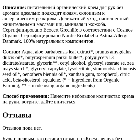
Описание:
питательный органический крем для рук без
аромата идеально подходит людям, склонным к
аллергическим реакциям. Деликатный уход, наполненный
живительными маслами ши, миндаля и жожоба.
Сертифицировано Ecocert Greenlife в соответствии с Cosmos
Organic. Сертифицировано Nordic Ecolabel и Astma-Allergi
Danmark. 100% натуральных компонентов.
Состав:
Aqua, aloe barbabensis leaf extract*, prunus amygdalus
dulcis oil*, butyrospernum parkii butter*, polyglyceryl-3
dicitrate/stearate, glycerin**, cetyl alcohol, glyceryl stearate se, zea
mays starch*, glyceryl caprylate, lysolecithin, simmondsia chinensis
seed oil*, oenothera biennis oil*, xanthan gum, tocopherol, citric
acid, beta-sitosterol, squalene. (* = ingredient from Organic
Farming, ** = made using organic ingredients)
Способ применения:
Нанесите небольшое количество крема
на руки, вотрите, дайте впитаться.
Отзывы
Отзывов пока нет.
Будьте первым, кто оставил отзыв на «Крем для рук без