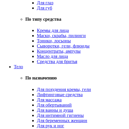
Для глаз
Для губ
По типу средства
Кремы для лица
Маски, скрабы, пилинги
Тоники, лосьоны
Сыворотки, гели, флюиды
Концентраты, ампулы
Масло для лица
Средства для бритья
Тело
По назначению
Для похудения кремы, гели
Лифтинговые средства
Для массажа
Для обертываний
Для ванны и душа
Для интимной гигиены
Для беременных женщин
Для рук и ног