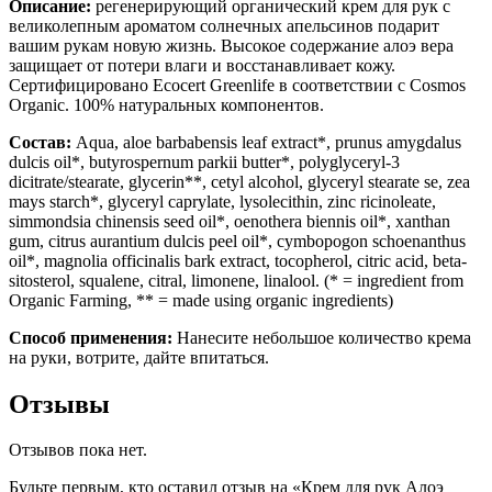
Описание:
регенерирующий органический крем для рук с
великолепным ароматом солнечных апельсинов подарит
вашим рукам новую жизнь. Высокое содержание алоэ вера
защищает от потери влаги и восстанавливает кожу.
Сертифицировано Ecocert Greenlife в соответствии с Cosmos
Organic. 100% натуральных компонентов.
Состав:
Aqua, aloe barbabensis leaf extract*, prunus amygdalus
dulcis oil*, butyrospernum parkii butter*, polyglyceryl-3
dicitrate/stearate, glycerin**, cetyl alcohol, glyceryl stearate se, zea
mays starch*, glyceryl caprylate, lysolecithin, zinc ricinoleate,
simmondsia chinensis seed oil*, oenothera biennis oil*, xanthan
gum, citrus aurantium dulcis peel oil*, cymbopogon schoenanthus
oil*, magnolia officinalis bark extract, tocopherol, citric acid, beta-
sitosterol, squalene, citral, limonene, linalool. (* = ingredient from
Organic Farming, ** = made using organic ingredients)
Способ применения:
Нанесите небольшое количество крема
на руки, вотрите, дайте впитаться.
Отзывы
Отзывов пока нет.
Будьте первым, кто оставил отзыв на «Крем для рук Алоэ