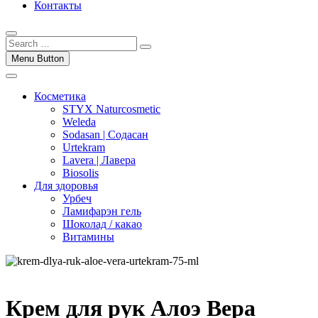
Контакты
Menu Button
Косметика
STYX Naturcosmetic
Weleda
Sodasan | Содасан
Urtekram
Lavera | Лавера
Biosolis
Для здоровья
Урбеч
Ламифарэн гель
Шоколад / какао
Витамины
Крем для рук Алоэ Вера