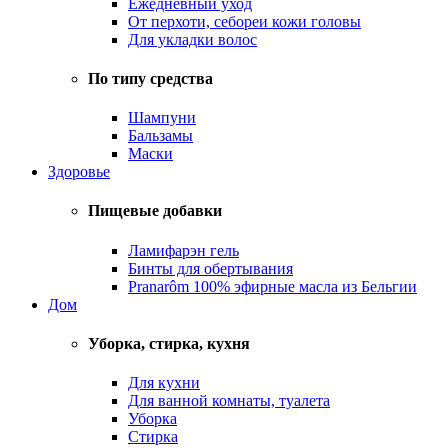
Ежедневный уход
От перхоти, себореи кожи головы
Для укладки волос
По типу средства
Шампуни
Бальзамы
Маски
Здоровье
Пищевые добавки
Ламифарэн гель
Бинты для обертывания
Pranarôm 100% эфирные масла из Бельгии
Дом
Уборка, стирка, кухня
Для кухни
Для ванной комнаты, туалета
Уборка
Стирка