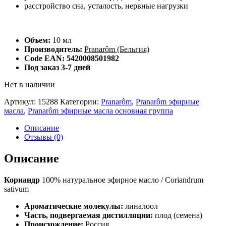
расстройство сна, усталость, нервные нагрузки
Объем:
10 мл
Производитель:
Pranarôm (Бельгия)
Code EAN: 5420008501982
Под заказ 3-7 дней
Нет в наличии
Артикул:
15288
Категории:
Pranarôm
,
Pranarôm эфирные
масла
,
Pranarôm эфирные масла основная группа
Описание
Отзывы (0)
Описание
Кориандр
100% натуральное эфирное масло / Coriandrum
sativum
Ароматические молекулы:
линалоол
Часть, подвергаемая дистилляции:
плод (семена)
Происхождение:
Россия