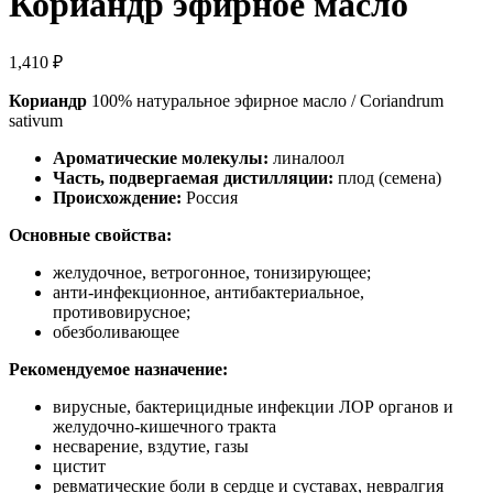
Кориандр эфирное масло
1,410
₽
Кориандр
100% натуральное эфирное масло / Coriandrum
sativum
Ароматические молекулы:
линалоол
Часть, подвергаемая дистилляции:
плод (семена)
Происхождение:
Россия
Основные свойства:
желудочное, ветрогонное, тонизирующее;
анти-инфекционное, антибактериальное,
противовирусное;
обезболивающее
Рекомендуемое назначение:
вирусные, бактерицидные инфекции ЛОР органов и
желудочно-кишечного тракта
несварение, вздутие, газы
цистит
ревматические боли в сердце и суставах, невралгия