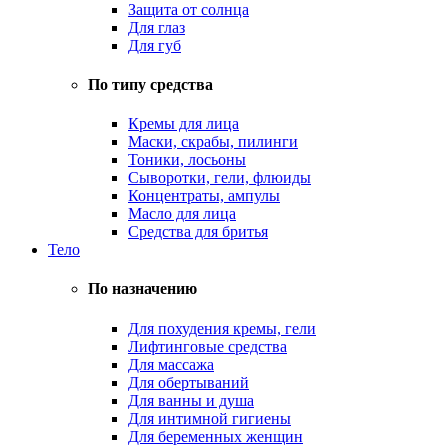
Защита от солнца
Для глаз
Для губ
По типу средства
Кремы для лица
Маски, скрабы, пилинги
Тоники, лосьоны
Сыворотки, гели, флюиды
Концентраты, ампулы
Масло для лица
Средства для бритья
Тело
По назначению
Для похудения кремы, гели
Лифтинговые средства
Для массажа
Для обертываний
Для ванны и душа
Для интимной гигиены
Для беременных женщин