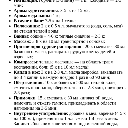
Ингаляции
: горячие (3-5 мин) — 1 к; холодные — 2-3
мин;
Аромакурительницы
: 3-5 к на 15 м2;
Аромамедальоны
: 1 к;
В сауне и бане
: 3-5 к на 1 сеанс;
Полоскания
: 2 к с 0,5 ч.л. эмульгатора (сода, соль, мед)
на стакан теплой воды;
Ванны
: общие – 4-6 к; теплые сидячие – 2-3 к;
Массаж
: 3-8 к на 10 мл транспортной основы;
Противопростудные растирания
: 20 к смешать с 30 мл
базисного масла, растирать грудную клетку детей и
взрослых;
Компрессы
: теплые масляные — на область травм,
воспалений, боли (5 к на 10 мл масла);
Капли в нос
: 3 к на 2-3 ч.л. масла зверобоя, закапывать
по 3-4 капли в каждую ноздрю 1 раз в 60-90 мин;
Обертывания
: 10 к добавить в 500 мл теплой воды,
смочить простыню, обернуть тело на 2-3 мин, повторить
2-3 раза;
Примочки
: 15 к смешать с 30 мл кипяченой воды,
намочить и отжать тампон, прикладывать к области
нагноения на 3-5 мин;
Внутреннее употребление
: добавка в мед, варенье (4-5 к
на 100 мл), применять по 1 ч.л. смеси 1-4 раза в день.
Запивать большим количеством подкисленной воды,