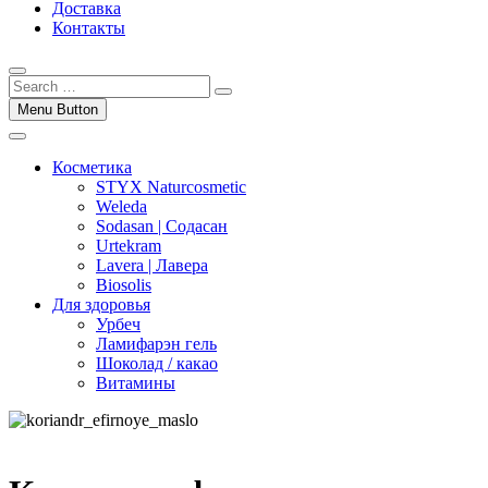
Доставка
Контакты
Menu Button
Косметика
STYX Naturcosmetic
Weleda
Sodasan | Содасан
Urtekram
Lavera | Лавера
Biosolis
Для здоровья
Урбеч
Ламифарэн гель
Шоколад / какао
Витамины