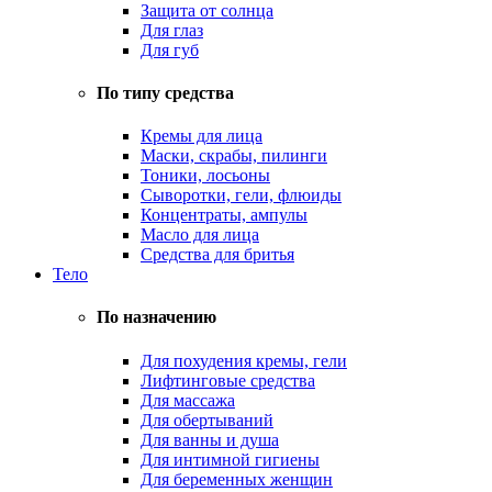
Защита от солнца
Для глаз
Для губ
По типу средства
Кремы для лица
Маски, скрабы, пилинги
Тоники, лосьоны
Сыворотки, гели, флюиды
Концентраты, ампулы
Масло для лица
Средства для бритья
Тело
По назначению
Для похудения кремы, гели
Лифтинговые средства
Для массажа
Для обертываний
Для ванны и душа
Для интимной гигиены
Для беременных женщин