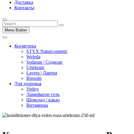
Доставка
Контакты
Menu Button
Косметика
STYX Naturcosmetic
Weleda
Sodasan | Содасан
Urtekram
Lavera | Лавера
Biosolis
Для здоровья
Урбеч
Ламифарэн гель
Шоколад / какао
Витамины