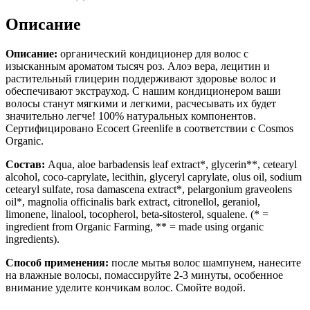
Описание
Описание:
органический кондиционер для волос с
изысканным ароматом тысяч роз. Алоэ вера, лецитин и
растительный глицерин поддерживают здоровье волос и
обеспечивают экстрауход. С нашим кондиционером ваши
волосы станут мягкими и легкими, расчесывать их будет
значительно легче! 100% натуральных компонентов.
Сертифицировано Ecocert Greenlife в соответствии с Cosmos
Organic.
Состав:
Aqua, aloe barbadensis leaf extract*, glycerin**, cetearyl
alcohol, coco-caprylate, lecithin, glyceryl caprylate, olus oil, sodium
cetearyl sulfate, rosa damascena extract*, pelargonium graveolens
oil*, magnolia officinalis bark extract, citronellol, geraniol,
limonene, linalool, tocopherol, beta-sitosterol, squalene. (* =
ingredient from Organic Farming, ** = made using organic
ingredients).
Способ применения:
после мытья волос шампунем, нанесите
на влажные волосы, помассируйте 2-3 минуты, особенное
внимание уделите кончикам волос. Смойте водой.