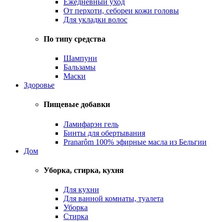
Ежедневный уход
От перхоти, себореи кожи головы
Для укладки волос
По типу средства
Шампуни
Бальзамы
Маски
Здоровье
Пищевые добавки
Ламифарэн гель
Бинты для обертывания
Pranarôm 100% эфирные масла из Бельгии
Дом
Уборка, стирка, кухня
Для кухни
Для ванной комнаты, туалета
Уборка
Стирка