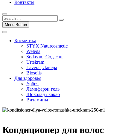
Контакты
Menu Button
Косметика
STYX Naturcosmetic
Weleda
Sodasan | Содасан
Urtekram
Lavera | Лавера
Biosolis
Для здоровья
Урбеч
Ламифарэн гель
Шоколад / какао
Витамины
Кондиционер для волос