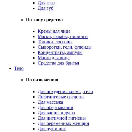
Для глаз
Для губ
По типу средства
Кремы для лица
Маски, скрабы, пилинги
Тоники, лосьоны
Сыворотки, гели, флюиды
Концентраты, ампулы
Масло для лица
Средства для бритья
Тело
По назначению
Для похудения кремы, гели
Лифтинговые средства
Для массажа
Для обертываний
Для ванны и душа
Для интимной гигиены
Для беременных женщин
Для рук и ног