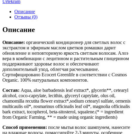
Urtekram
Описание
Отзывы (0)
Описание
Описание:
органический кондиционер для светлых волос с
экстрактом и эфирным маслом цветков ромашки дарит
обновление и неповторимую яркость светлым волосам. Алоэ
вера в комбинации с лецитином и растительным глицерином
поддерживают здоровье волос и обеспечивают
дополнительный уход, облегчая расчесывание.
Сертифицировано Ecocert Greenlife в соответствии с Cosmos
Organic. 100% натуральных компонентов.
Состав:
Aqua, aloe barbadensis leaf extract*, glycerin**, cetearyl
alcohol, coco-caprylate, lecithin, glyceryl caprylate, olus oil,
chamomilla recutita flower extract*,sodium cetearyl sulfate, ormenis
multicaulis oil*, rosmarinus officinalis leaf oil*, magnolia officinalis
bark extract, tocopherol, beta-sitosterol, squalene.(* = ingredient
from Organic Farming, ** = made using organic ingredients)
Способ применения:
после мытья волос шампунем, нанесите
на влажные волосы, помассируйте 2-3 минуты, особенное