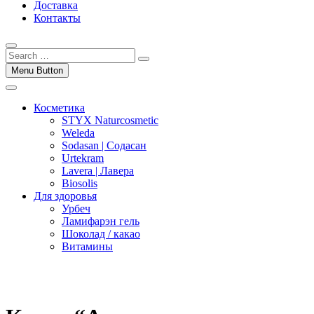
Доставка
Контакты
Menu Button
Косметика
STYX Naturcosmetic
Weleda
Sodasan | Содасан
Urtekram
Lavera | Лавера
Biosolis
Для здоровья
Урбеч
Ламифарэн гель
Шоколад / какао
Витамины