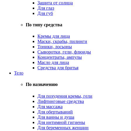
Защита от солнца
Для глаз
Для губ
По типу средства
Кремы для лица
Маски, скрабы, пилинги
Тоники, лосьоны
Сыворотки, гели, флюиды
Концентраты, ампулы
Масло для лица
Средства для бритья
Тело
По назначению
Для похудения кремы, гели
Лифтинговые средства
Для массажа
Для обертываний
Для ванны и душа
Для интимной гигиены
Для беременных женщин