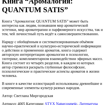
Книга “Аромалогия:
QUANTUM SATIS”
Книга “Аромалогия: QUANTUM SATIS” может быть
интересна как людям, познавшим мир ароматической
эстетики, мир ароматерапии и парфюмерного искусства, так и
тем, чей личностный путь ведёт к самосовершенствованию.
Наряду с обобщённым и систематизированным объёмом
научно-практической и культурно-исторической информации
о действии и применении ароматов, книга содержит
авторскую интерпретацию аромалогии в психологии,
эзотерике, комплиментарном взаимодействии эфирных масел.
Книга состоит из четырёх разделов, в каждом из которых
автор стремился раскрыть глубинные философские,
психологические и практические аспекты ароматов в жизни
человека.
В книге в качестве иллюстраций использованы древнейшие и
современные элементы культур разных народов.
Автор: Светлана Миргородская
Артикул:
4005
Категории:
STYX Naturcosmetic
,
Литература