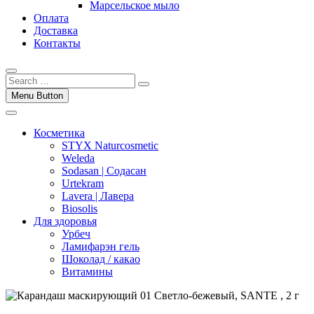
Марсельское мыло
Оплата
Доставка
Контакты
Menu Button
Косметика
STYX Naturcosmetic
Weleda
Sodasan | Содасан
Urtekram
Lavera | Лавера
Biosolis
Для здоровья
Урбеч
Ламифарэн гель
Шоколад / какао
Витамины